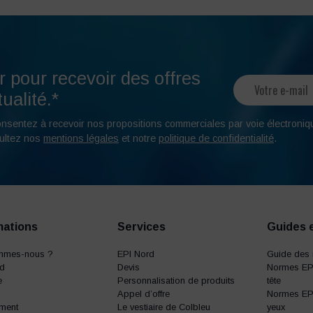
r pour recevoir des offres
ualité.*
onsentez à recevoir nos propositions commerciales par voie électroniq
ultez nos
mentions légales
et notre
politique de confidentialité
.
mations
Services
Guides 
mmes-nous ?
EPI Nord
Guide des 
rd
Devis
Normes EPI
e
Personnalisation de produits
tête
Appel d’offre
Normes EPI
ment
Le vestiaire de Colbleu
yeux