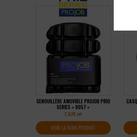
GENOUILLÈRE AMOVIBLE PROJOB PRIO
CASQ
SERIES « 9057 »
7,62
€
HT
VOIR LA FICHE PRODUIT