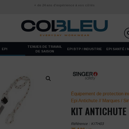
+ de 24 ans d’expérience à vos côtés
TENUES DE TRAVAIL
EPI
EPI BTP / INDUSTRIE
EPI SANTÉ /
DE SAISON
Équipement de protection ind
Epi Antichute
//
Marques
/
Si
KIT ANTICHUTE
Référence :
KITH03