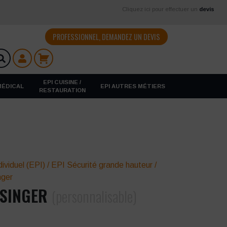
Cliquez ici pour effectuer un
devis
PROFESSIONNEL, DEMANDEZ UN DEVIS
EPI CUISINE /
 MÉDICAL
EPI AUTRES MÉTIERS
RESTAURATION
ividuel (EPI)
/
EPI Sécurité grande hauteur
/
nger
 SINGER
(personnalisable)