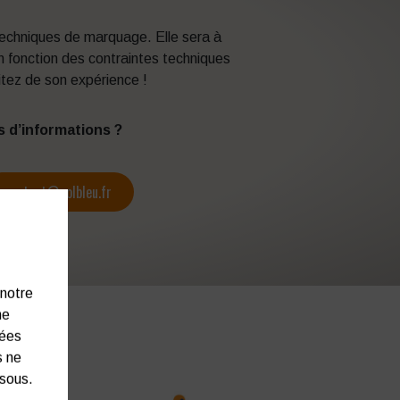
 techniques de marquage. Elle sera à
en fonction des contraintes techniques
itez de son expérience !
s d’informations ?
contact@colbleu.fr
 notre
ne
nées
s ne
ssous.