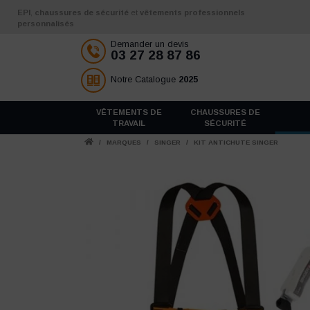
Aller au contenu
EPI
,
chaussures de sécurité
et
vêtements professionnels
personnalisés
Demander un devis
03 27 28 87 86
Notre Catalogue
2025
VÊTEMENTS DE
CHAUSSURES DE
TRAVAIL
SÉCURITÉ
/
MARQUES
/
SINGER
/
KIT ANTICHUTE SINGER