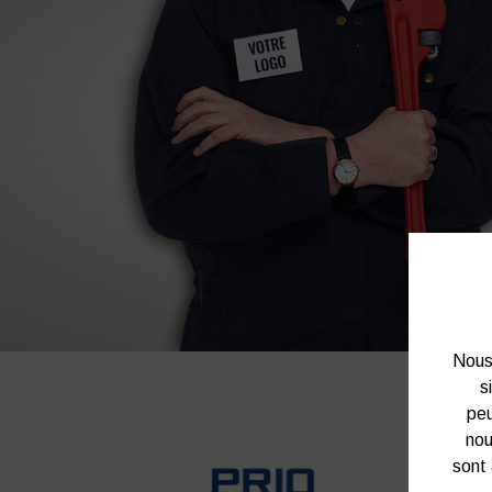
Nous 
s
peu
nou
sont 