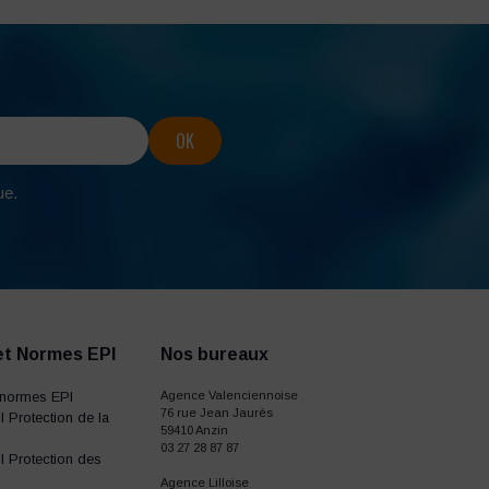
ue.
et Normes EPI
Nos bureaux
normes EPI
Agence Valenciennoise
76 rue Jean Jaurès
 Protection de la
59410 Anzin
03 27 28 87 87
 Protection des
Agence Lilloise