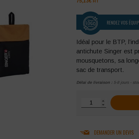
75,13
€
HT
RENDEZ VOS ÉQUI
Idéal pour le BTP, l’ind
antichute Singer est p
mousquetons, sa longe
sac de transport.
Délai de livraison :
5-8 jours - sto
quantité de Kit antichute 
DEMANDER UN DEVIS