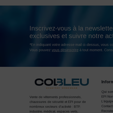
Inscrivez-vous à la newslette
exclusives et suivre notre act
*En indiquant votre adresse mail ci-dessus, vous c
Vous pouvez
vous désinscrire
à tout moment. Cons
Infor
Qui so
EPI No
Vente de vêtements professionnels,
L’équip
chaussures de sécurité et EPI pour de
Contact
nombreux secteurs d'activité : BTP,
Recrute
industrie, médical, espaces verts,