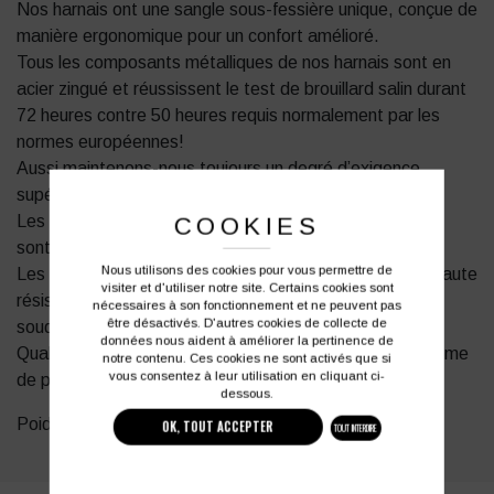
Nos harnais ont une sangle sous-fessière unique, conçue de
manière ergonomique pour un confort amélioré.
Tous les composants métalliques de nos harnais sont en
acier zingué et réussissent le test de brouillard salin durant
72 heures contre 50 heures requis normalement par les
normes européennes!
Aussi maintenons-nous toujours un degré d’exigence
supérieur contre la corrosion.
Les contours extérieurs et surtout intérieurs des pièces
COOKIES
sont parfaitement lisses.
Nous utilisons des cookies pour vous permettre de
Les anneaux en D utilisés sur nos harnais ont une très haute
visiter et d'utiliser notre site. Certains cookies sont
résistance à la rupture sans aucune marque visible de
nécessaires à son fonctionnement et ne peuvent pas
être désactivés. D'autres cookies de collecte de
soudure.
données nous aident à améliorer la pertinence de
Qualité suivie grâce à la certification
ISO 9001
du système
notre contenu. Ces cookies ne sont activés que si
vous consentez à leur utilisation en cliquant ci-
de production.
dessous.
Poids: 800 g.
OK, TOUT ACCEPTER
TOUT INTERDIRE