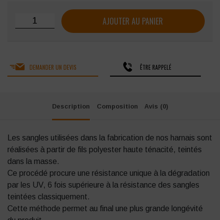
quantité de Harnais antichute SINGER 1 point d'ancrage do
AJOUTER AU PANIER
DEMANDER UN DEVIS
ÊTRE RAPPELÉ
Description
Composition
Avis (0)
Les sangles utilisées dans la fabrication de nos harnais sont
réalisées à partir de fils polyester haute ténacité, teintés
dans la masse.
Ce procédé procure une résistance unique à la dégradation
par les UV, 6 fois supérieure à la résistance des sangles
teintées classiquement.
Cette méthode permet au final une plus grande longévité