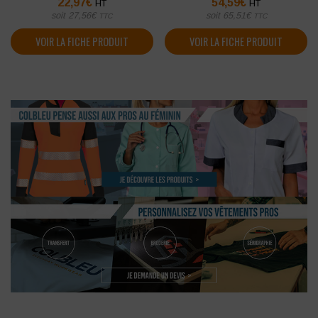
22,97
€
54,59
€
HT
HT
soit
27,56
€
soit
65,51
€
TTC
TTC
VOIR LA FICHE PRODUIT
VOIR LA FICHE PRODUIT