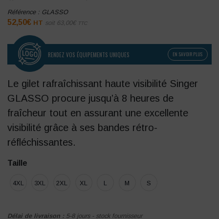
Référence :
GLASSO
52,50
€
HT
soit
63,00
€
TTC
RENDEZ VOS ÉQUIPEMENTS UNIQUES
EN SAVOIR PLUS
Le gilet rafraîchissant haute visibilité Singer
GLASSO procure jusqu’à 8 heures de
fraîcheur tout en assurant une excellente
visibilité grâce à ses bandes rétro-
réfléchissantes.
Taille
4XL
3XL
2XL
XL
L
M
S
Délai de livraison :
5-8 jours - stock fournisseur