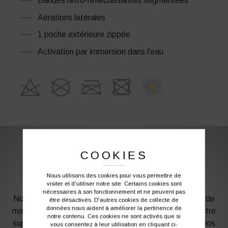
Bandes rétro-réfléchissantes segmentées
Aérations latérales
1 poche extérieure zippée
Activation par immersion dans l'eau
COOKIES
PERSONNALISATION DE VOS VÊTEMENTS DE
TRAVAIL
Nous utilisons des cookies pour vous permettre de
visiter et d'utiliser notre site. Certains cookies sont
nécessaires à son fonctionnement et ne peuvent pas
Notre graphiste connait les produits et les techniques de
être désactivés. D'autres cookies de collecte de
données nous aident à améliorer la pertinence de
marquage. Elle sera à votre service afin d’optimiser votre
notre contenu. Ces cookies ne sont activés que si
support en fonction des contraintes techniques et de vos
vous consentez à leur utilisation en cliquant ci-