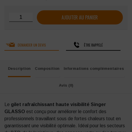
quantité de Gilet rafraîchissant haute visibilité Singer GL
AJOUTER AU PANIER
DEMANDER UN DEVIS
ÊTRE RAPPELÉ
Description
Composition
Informations complémentaires
Avis (0)
Le
gilet rafraîchissant haute visibilité Singer
GLASSO
est conçu pour améliorer le confort des
professionnels travaillant sous de fortes chaleurs tout en
garantissant une visibilité optimale. Idéal pour les secteurs