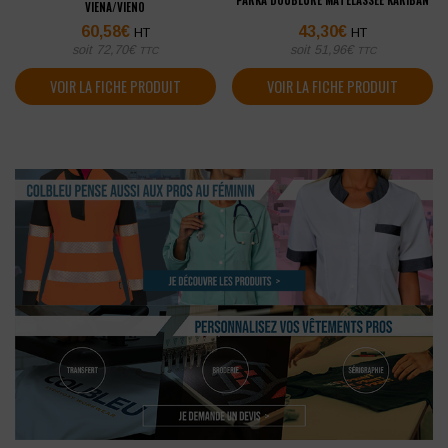
PARKA DOUBLURE MATELASSÉE KARIBAN
VIENA/VIENO
60,58
€
43,30
€
HT
HT
soit
72,70
€
soit
51,96
€
TTC
TTC
VOIR LA FICHE PRODUIT
VOIR LA FICHE PRODUIT