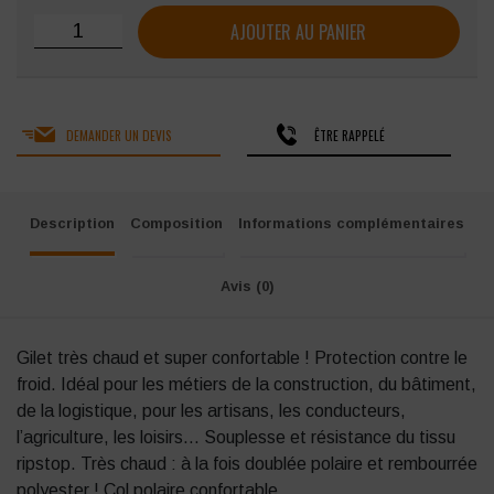
quantité de Gilet polyester Ripstop SINGER GASMA Doublu
AJOUTER AU PANIER
DEMANDER UN DEVIS
ÊTRE RAPPELÉ
Description
Composition
Informations complémentaires
Avis (0)
Gilet très chaud et super confortable ! Protection contre le
froid. Idéal pour les métiers de la construction, du bâtiment,
de la logistique, pour les artisans, les conducteurs,
l’agriculture, les loisirs… Souplesse et résistance du tissu
ripstop. Très chaud : à la fois doublée polaire et rembourrée
polyester ! Col polaire confortable.