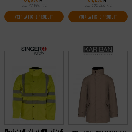
64,83
€
84,25
€
HT
HT
soit
77,80
€
soit
101,10
€
TTC
TTC
VOIR LA FICHE PRODUIT
VOIR LA FICHE PRODUIT
BLOUSON 2EN1 HAUTE VISIBILITÉ SINGER