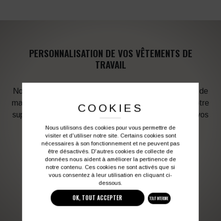
PERSONNALISATION DE VOS VÊTEMENTS DE
TRAVAIL
Notre graphiste connait les produits et les techniques de
marquage. Elle sera à votre service afin d’optimiser votre
COOKIES
support en fonction des contraintes techniques et de vos
besoins d’image. Profitez de son expérience !
Nous utilisons des cookies pour vous permettre de
visiter et d'utiliser notre site. Certains cookies sont
nécessaires à son fonctionnement et ne peuvent pas
être désactivés. D'autres cookies de collecte de
Vous souhaitez avoir plus d’informations ?
données nous aident à améliorer la pertinence de
notre contenu. Ces cookies ne sont activés que si
vous consentez à leur utilisation en cliquant ci-
dessous.
03 27 28 87 86
contact@colbleu.fr
OK, TOUT ACCEPTER
TOUT INTERDIRE