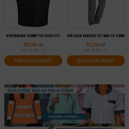
BODYWARMER HOMME PEN DUICK CITY
PANTALON BARROUD OPTIMAX CP FEMME
29,15
€
33,21
€
HT
HT
soit
34,98
€
soit
39,85
€
TTC
TTC
VOIR LA FICHE PRODUIT
VOIR LA FICHE PRODUIT