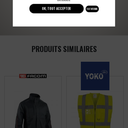
OK, TOUT ACCEPTER
TOUT INTERDIRE
03 27 28 87 86
contact@colbleu.fr
PRODUITS SIMILAIRES