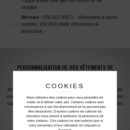
Coupe ample pour plus de confort et de
mobilité
Normes :
EN ISO 20471 - Vêtements à haute
visibilité. EN ISO13688 Vêtements de
protection.
PERSONNALISATION DE VOS VÊTEMENTS DE
TRAVAIL
COOKIES
Notre graphiste connait les produits et les techniques de
marquage. Elle sera à votre service afin d’optimiser votre
Nous utilisons des cookies pour vous permettre de
visiter et d'utiliser notre site. Certains cookies sont
support en fonction des contraintes techniques et de vos
nécessaires à son fonctionnement et ne peuvent pas
besoins d’image. Profitez de son expérience !
être désactivés. D'autres cookies de collecte de
données nous aident à améliorer la pertinence de
notre contenu. Ces cookies ne sont activés que si
vous consentez à leur utilisation en cliquant ci-
Vous souhaitez avoir plus d’informations ?
dessous.