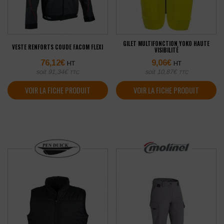
GILET MULTIFONCTION YOKO HAUTE
VESTE RENFORTS COUDE FACOM FLEXI
VISIBILITÉ
76,12
€
9,06
€
HT
HT
soit
91,34
€
soit
10,87
€
TTC
TTC
VOIR LA FICHE PRODUIT
VOIR LA FICHE PRODUIT