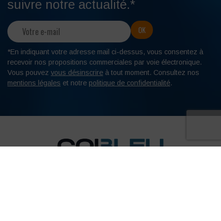
suivre notre actualité.*
*En indiquant votre adresse mail ci-dessus, vous consentez à
recevoir nos propositions commerciales par voie électronique.
Vous pouvez
vous désinscrire
à tout moment. Consultez nos
mentions légales
et notre
politique de confidentialité
.
Vente de vêtements professionnels, chaussures de sécurité et EPI pour
de nombreux secteurs d'activité : BTP, industrie, médical, espaces verts,
mécanique, sécurité, entretien... Profitez également de notre service de
sérigraphie, broderie et transfert pour personnaliser vos vêtements
professionnels dans les moindres détails.