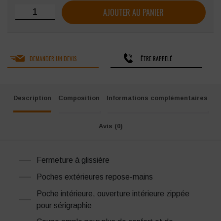
quantité de Gilet doublé haute visibilité Singer Gana
AJOUTER AU PANIER
DEMANDER UN DEVIS
ÊTRE RAPPELÉ
Description
Composition
Informations complémentaires
Avis (0)
Fermeture à glissière
Poches extérieures repose-mains
Poche intérieure, ouverture intérieure zippée
pour sérigraphie