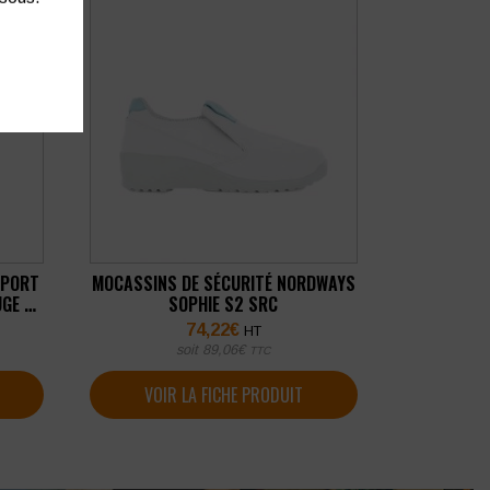
PPORT
MOCASSINS DE SÉCURITÉ NORDWAYS
GE 10
SOPHIE S2 SRC
74,22
€
HT
soit
89,06
€
TTC
VOIR LA FICHE PRODUIT