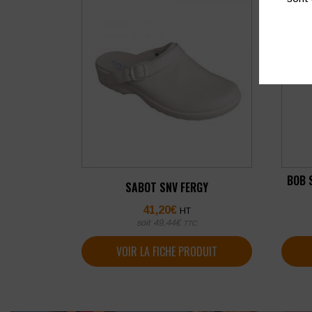
BOB 
SABOT SNV FERGY
41,20
€
HT
soit
49,44
€
TTC
VOIR LA FICHE PRODUIT