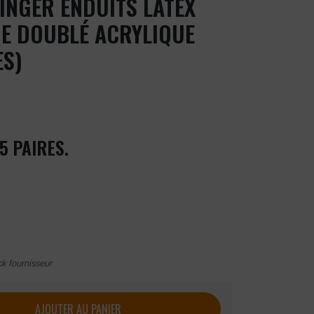
INGER ENDUITS LATEX
E DOUBLÉ ACRYLIQUE
ES)
5 PAIRES.
ck fournisseur
INGER Enduits Latex Double Couche doublé Acrylique (lot de 5 
AJOUTER AU PANIER