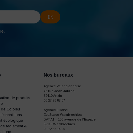
ue.
s
Nos bureaux
Agence Valenciennoise
76 rue Jean Jaurès
59410 Anzin
ation de produits
03 27 28 87 87
re
e de Colbleu
Agence Lilloise
échantillons
EcoSpace Wambrechies
BAT A1 – 150 avenue de l’Espace
t écologique
59118 Wambrechies
 de règlement &
09 72 38 14 29
n ligne