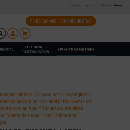
Cliquez ici pour effectuer un
devis
PROFESSIONNEL, DEMANDEZ UN DEVIS
EPI CUISINE /
 MÉDICAL
EPI AUTRES MÉTIERS
RESTAURATION
nels par Métiers
/
Espace vert
/
Paysagiste /
ent de protection individuel (EPI)
/
Gants de
protection au froid
//
Tenues de travail de
ver
/
Gants de travail Hiver, Bonnets et
ger