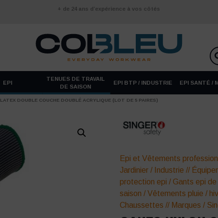
+ de 24 ans d’expérience à vos côtés
TENUES DE TRAVAIL
EPI
EPI BTP / INDUSTRIE
EPI SANTÉ /
DE SAISON
LATEX DOUBLE COUCHE DOUBLÉ ACRYLIQUE (LOT DE 5 PAIRES)
Epi et Vêtements profession
Jardinier
/
Industrie
//
Équipem
protection epi
/
Gants epi de 
saison
/
Vêtements pluie / hi
Chaussettes
//
Marques
/
Sin