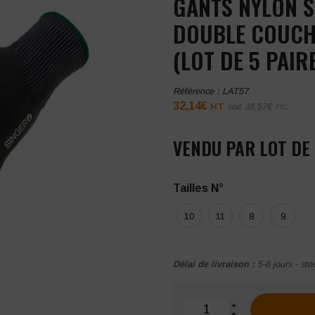
GANTS NYLON S
DOUBLE COUCH
(LOT DE 5 PAIR
Référence :
LAT57
32,14
€
HT
soit
38,57
€
TTC
VENDU PAR LOT DE 
Tailles N°
10
11
8
9
Délai de livraison :
5-8 jours - sto
quantité de Gants Nylon S