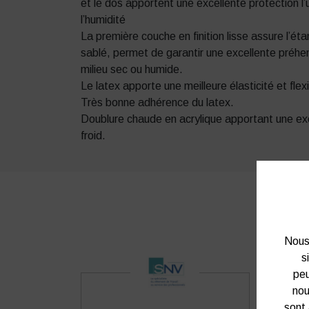
et le dos apportent une excellente protection l
l’humidité
La première couche en finition lisse assure l’ét
sablé, permet de garantir une excellente préhe
milieu sec ou humide.
Le latex apporte une meilleure élasticité et flexibi
Très bonne adhérence du latex.
Doublure chaude en acrylique apportant une exce
froid.
Nous 
s
peu
nou
sont 