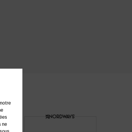
 notre
ne
nées
s ne
ssous.