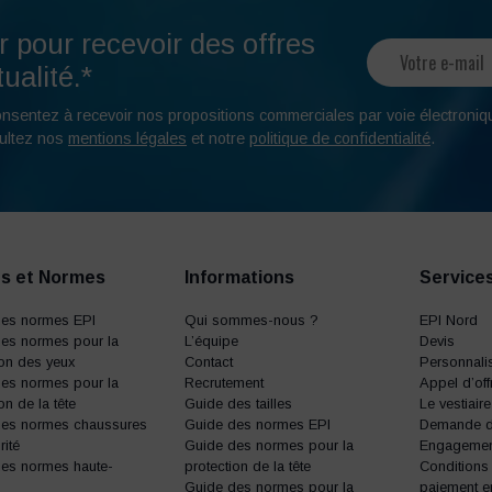
r pour recevoir des offres
ualité.*
onsentez à recevoir nos propositions commerciales par voie électroniq
ultez nos
mentions légales
et notre
politique de confidentialité
.
s et Normes
Informations
Service
des normes EPI
Qui sommes-nous ?
EPI Nord
es normes pour la
L’équipe
Devis
ion des yeux
Contact
Personnalis
es normes pour la
Recrutement
Appel d’off
on de la tête
Guide des tailles
Le vestiair
des normes chaussures
Guide des normes EPI
Demande d’
rité
Guide des normes pour la
Engagemen
es normes haute-
protection de la tête
Conditions
Guide des normes pour la
paiement e