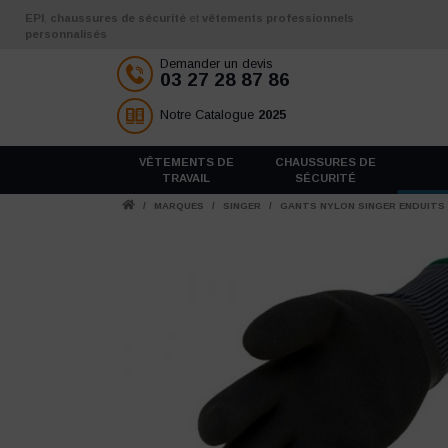
Aller au contenu
EPI
,
chaussures de sécurité
et
vêtements professionnels
personnalisés
Demander un devis
03 27 28 87 86
Notre Catalogue
2025
VÊTEMENTS DE
CHAUSSURES DE
TRAVAIL
SÉCURITÉ
/
MARQUES
/
SINGER
/
GANTS NYLON SINGER ENDUITS 