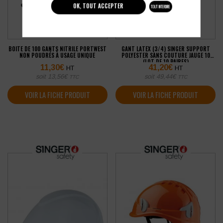
OK, TOUT ACCEPTER
TOUT INTERDIRE
BOITE DE 100 GANTS NITRILE PORTWEST
GANT LATEX (3/4) SINGER SUPPORT
NON POUDRÉS À USAGE UNIQUE
POLYESTER SANS COUTURE JAUGE 10
(LOT DE 10 PAIRES)
11,30
€
41,20
€
HT
HT
soit
13,56
€
soit
49,44
€
TTC
TTC
VOIR LA FICHE PRODUIT
VOIR LA FICHE PRODUIT