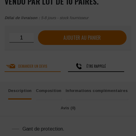
VENDU PAR LOT DE 10 PAIRES.
Délai de livraison :
5-8 jours - stock fournisseur
quantité de Gant Tout Fleur De Bovin SINGER Manchette Cr
AJOUTER AU PANIER
DEMANDER UN DEVIS
ÊTRE RAPPELÉ
Description
Composition
Informations complémentaires
Avis (0)
Gant de protection.