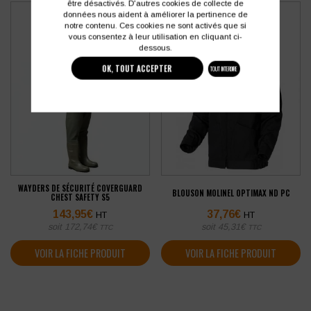
être désactivés. D'autres cookies de collecte de
données nous aident à améliorer la pertinence de
notre contenu. Ces cookies ne sont activés que si
vous consentez à leur utilisation en cliquant ci-
dessous.
OK, TOUT ACCEPTER
TOUT INTERDIRE
WAYDERS DE SÉCURITÉ COVERGUARD
BLOUSON MOLINEL OPTIMAX ND PC
CHEST SAFETY S5
143,95
€
37,76
€
HT
HT
soit
172,74
€
soit
45,31
€
TTC
TTC
VOIR LA FICHE PRODUIT
VOIR LA FICHE PRODUIT