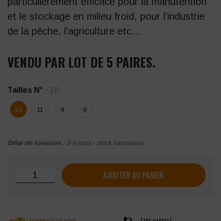
particulièrement efficace pour la manutention
et le stockage en milieu froid, pour l’industrie
de la pêche, l’agriculture etc…
VENDU PAR LOT DE 5 PAIRES.
Tailles N°
- 10
10
11
8
9
Délai de livraison :
5-8 jours - stock fournisseur
quantité de Gant protection froid SINGER double couche (lo
AJOUTER AU PANIER