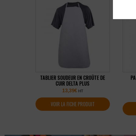
TABLIER SOUDEUR EN CROÛTE DE
PA
CUIR DELTA PLUS
13,39
€
HT
VOIR LA FICHE PRODUIT