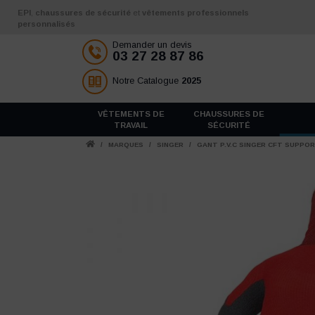
Aller au contenu
EPI
,
chaussures de sécurité
et
vêtements professionnels
personnalisés
Demander un devis
03 27 28 87 86
Notre Catalogue
2025
VÊTEMENTS DE
CHAUSSURES DE
TRAVAIL
SÉCURITÉ
/
MARQUES
/
SINGER
/
GANT P.V.C SINGER CFT SUPPOR