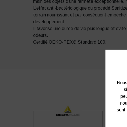
main des objets d’une fermeté exceptionnelle, 
L’effet anti-bactériologique du procédé Sanitize
terrain nourrissant et par conséquent empêche l
développement.
Il favorise une durée de vie plus longue et évit
odeurs.
Certifié OEKO-TEX® Standard 100.
Nous 
s
peu
nou
sont 