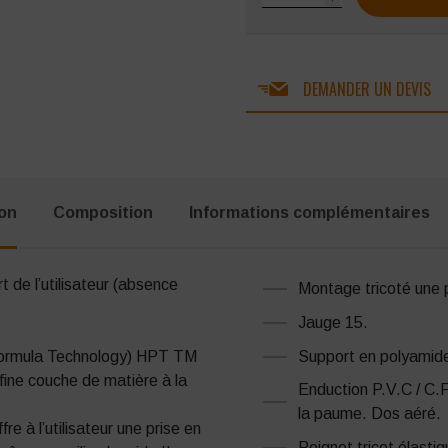
DEMANDER UN DEVIS
ion
Composition
Informations complémentaires
t de l’utilisateur (absence
Montage tricoté une 
Jauge 15.
Support en polyamid
ormula Technology) HPT TM
fine couche de matière à la
Enduction P.V.C / C.
la paume. Dos aéré.
re à l’utilisateur une prise en
Poignet tricot élastiq