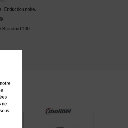
e. Enduction noire.
d®.
 Standard 100.
 notre
ne
nées
s ne
ssous.