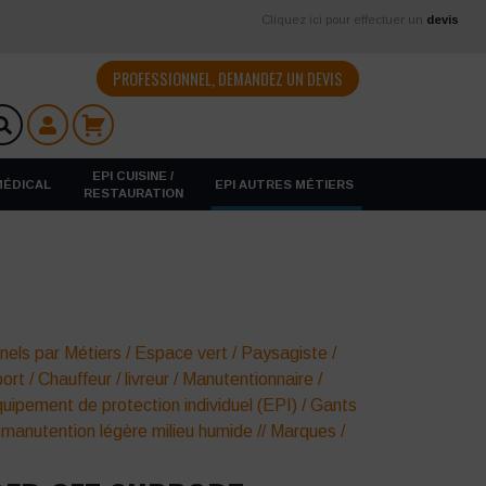
Cliquez ici pour effectuer un
devis
PROFESSIONNEL, DEMANDEZ UN DEVIS
EPI CUISINE /
 MÉDICAL
EPI AUTRES MÉTIERS
RESTAURATION
nels par Métiers
/
Espace vert
/
Paysagiste /
port
/
Chauffeur / livreur
/
Manutentionnaire
/
uipement de protection individuel (EPI)
/
Gants
 manutention légère milieu humide
//
Marques
/