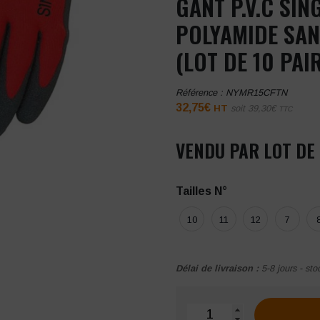
GANT P.V.C SI
POLYAMIDE SAN
(LOT DE 10 PAI
Référence :
NYMR15CFTN
32,75
€
HT
soit
39,30
€
TTC
VENDU PAR LOT DE 
Tailles N°
10
11
12
7
Délai de livraison :
5-8 jours - sto
quantité de Gant P.V.C S