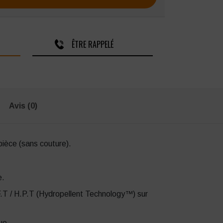
ÊTRE RAPPELÉ
Avis (0)
pièce (sans couture).
e.
F.T / H.P.T (Hydropellent Technology™) sur
ue.