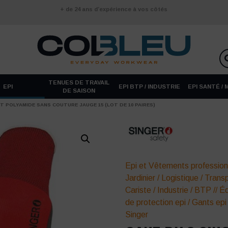
+ de 24 ans d’expérience à vos côtés
TENUES DE TRAVAIL
EPI
EPI BTP / INDUSTRIE
EPI SANTÉ /
DE SAISON
T POLYAMIDE SANS COUTURE JAUGE 15 (LOT DE 10 PAIRES)
Epi et Vêtements profession
Jardinier
/
Logistique / Trans
Cariste
/
Industrie
/
BTP
//
Éq
de protection epi
/
Gants epi
Singer