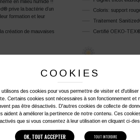
même en milieu humide !!
d® prive la bactérie d’un
Coloris: support roug
eur formation et leur
Traitement Sanitize
Certifié OEKO-TEX®
e la création de mauvaises
COOKIES
PRODUITS SIMILAIRES
utilisons des cookies pour vous permettre de visiter et d'utiliser
ite. Certains cookies sont nécessaires à son fonctionnement et 
vent pas être désactivés. D'autres cookies de collecte de don
s aident à améliorer la pertinence de notre contenu. Ces cookie
activés que si vous consentez à leur utilisation en cliquant ci-de
OK, TOUT ACCEPTER
TOUT INTERDIRE