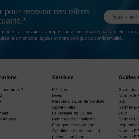
r pour recevoir des offres
ualité.*
onsentez à recevoir nos propositions commerciales par voie électroniq
ultez nos
mentions légales
et notre
politique de confidentialité
.
mations
Services
Guides 
mmes-nous ?
EPI Nord
Guide des 
rd
Devis
Normes EPI
e
Personnalisation de produits
tête
Appel d’offre
Normes EPI
ment
Le vestiaire de Colbleu
yeux
s légales
Demande d’échantillons
Normes EPI
Engagement écologique
respiratoire
Conditions de règlement &
Normes EPI 
paiement en ligne
Normes EPI 