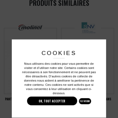
PRODUITS SIMILAIRES
COOKIES
Nous utilisons des cookies pour vous permettre de
visiter et d'utiliser notre site. Certains cookies sont
nécessaires à son fonctionnement et ne peuvent pas
être désactivés. D'autres cookies de collecte de
données nous aident à améliorer la pertinence de
notre contenu. Ces cookies ne sont activés que si
vous consentez à leur utilisation en cliquant ci-
dessous.
PANTALON MOLINEL BARROUD OPTIMAX
TABLIER DE CUISINE SNV VALET SANS
OK, TOUT ACCEPTER
TOUT INTERDIRE
ND CP
POCHE
36,38
€
8,20
€
HT
HT
soit
43,66
€
soit
9,84
€
TTC
TTC