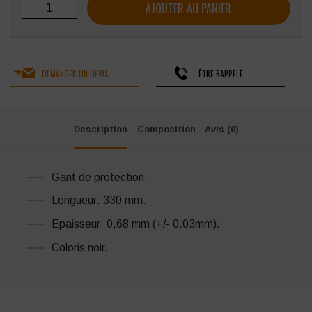
quantité de Gant Néoprène SINGER Bklopt Type A Sans Su
AJOUTER AU PANIER
DEMANDER UN DEVIS
ÊTRE RAPPELÉ
Description
Composition
Avis (0)
Gant de protection.
Longueur: 330 mm.
Epaisseur: 0,68 mm (+/- 0.03mm).
Coloris noir.