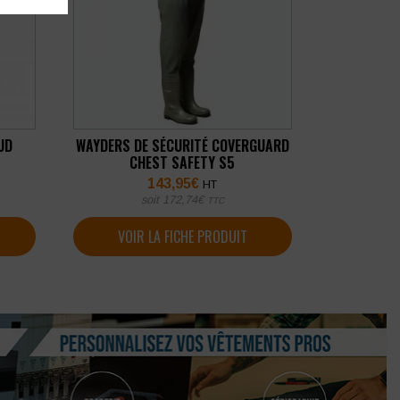
UD
WAYDERS DE SÉCURITÉ COVERGUARD
CHEST SAFETY S5
143,95
€
HT
soit
172,74
€
TTC
VOIR LA FICHE PRODUIT