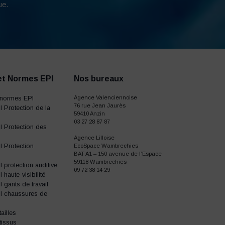
ue.
et Normes EPI
Nos bureaux
normes EPI
Agence Valenciennoise
76 rue Jean Jaurès
 Protection de la
59410 Anzin
03 27 28 87 87
 Protection des
Agence Lilloise
 Protection
EcoSpace Wambrechies
BAT A1 – 150 avenue de l’Espace
59118 Wambrechies
protection auditive
09 72 38 14 29
haute-visibilité
gants de travail
I chaussures de
ailles
tissus