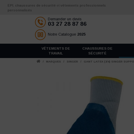
Aller au contenu
EPI
,
chaussures de sécurité
et
vêtements professionnels
personnalisés
Demander un devis
03 27 28 87 86
Notre Catalogue
2025
VÊTEMENTS DE
CHAUSSURES DE
TRAVAIL
SÉCURITÉ
/
MARQUES
/
SINGER
/
GANT LATEX (3/4) SINGER SUPP