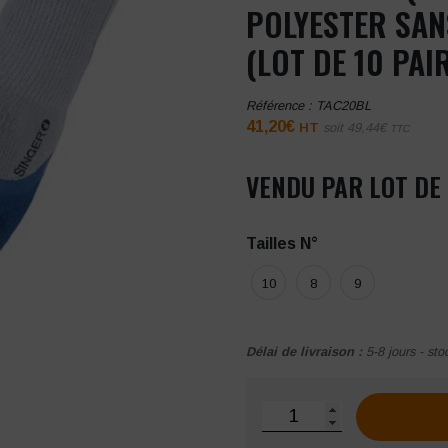
POLYESTER SAN
(LOT DE 10 PAI
Référence :
TAC20BL
41,20
€
HT
soit
49,44
€
TTC
VENDU PAR LOT DE 
Tailles N°
10
8
9
Délai de livraison :
5-8 jours - sto
quantité de Gant Latex (3