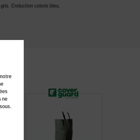
 gris. Enduction coloris bleu.
 notre
ne
nées
s ne
ssous.