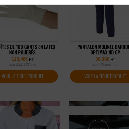
OÎTES DE 100 GANTS EN LATEX
PANTALON MOLINEL BARRO
NON POUDRÉS
OPTIMAX ND CP
110,48
€
36,38
€
HT
HT
soit
132,58
€
soit
43,66
€
TTC
TTC
VOIR LA FICHE PRODUIT
VOIR LA FICHE PRODUIT