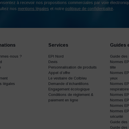
onsentez à recevoir nos propositions commerciales par voie électroniq
ultez nos
mentions légales
et notre
politique de confidentialité
.
mations
Services
Guides 
mmes-nous ?
EPI Nord
Guide des 
rd
Devis
Normes EPI
e
Personnalisation de produits
tête
Appel d’offre
Normes EPI
ment
Le vestiaire de Colbleu
yeux
s légales
Demande d’échantillons
Normes EPI
Engagement écologique
respiratoire
Conditions de règlement &
Normes EPI 
paiement en ligne
Normes EPI 
Normes EPI 
Normes EP
sécurité
Guide des t
Guide des 