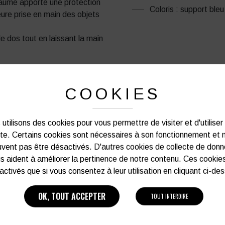
 paume apporte une protection
Coloris : support bleu
leure prise en main des objets
e dos tout en laissant la main
COOKIES
PRODUITS SIMILAIRES
utilisons des cookies pour vous permettre de visiter et d'utiliser
ite. Certains cookies sont nécessaires à son fonctionnement et 
vent pas être désactivés. D'autres cookies de collecte de don
s aident à améliorer la pertinence de notre contenu. Ces cookie
activés que si vous consentez à leur utilisation en cliquant ci-de
OK, TOUT ACCEPTER
TOUT INTERDIRE