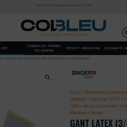
+ de 24 ans d’expérience à vos côtés
TENUES DE TRAVAIL
EPI
EPI BTP / INDUSTRIE
EPI SANTÉ /
DE SAISON
ORT POLYESTER SANS COUTURE JAUGE 10 (LOT DE 10 PAIRES)
Epi et Vêtements profession
Jardinier
/
Industrie
/
BTP
//
É
Gants de protection epi
/
Gan
Marques
/
Singer
GANT LATEX (3