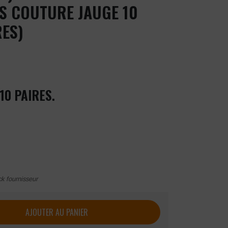
S COUTURE JAUGE 10
RES)
10 PAIRES.
ck fournisseur
/4) SINGER Support Polyester Sans couture Jauge 10 (lot de 10
AJOUTER AU PANIER