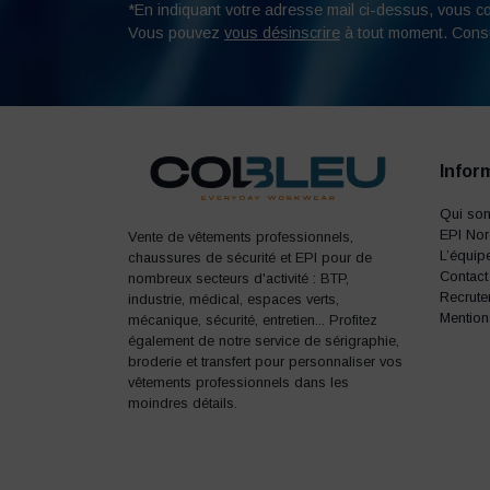
*En indiquant votre adresse mail ci-dessus, vous c
Vous pouvez
vous désinscrire
à tout moment. Cons
Infor
Qui so
EPI No
Vente de vêtements professionnels,
L’équip
chaussures de sécurité et EPI pour de
Contact
nombreux secteurs d'activité : BTP,
Recrute
industrie, médical, espaces verts,
Mention
mécanique, sécurité, entretien... Profitez
également de notre service de sérigraphie,
broderie et transfert pour personnaliser vos
vêtements professionnels dans les
moindres détails.