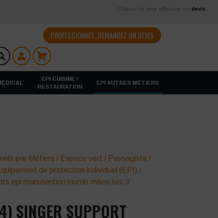
Cliquez ici pour effectuer un
devis
PROFESSIONNEL, DEMANDEZ UN DEVIS
EPI CUISINE /
 MÉDICAL
EPI AUTRES MÉTIERS
RESTAURATION
nels par Métiers
/
Espace vert
/
Paysagiste /
quipement de protection individuel (EPI)
/
ts epi manutention lourde milieu sec
//
/4) SINGER SUPPORT