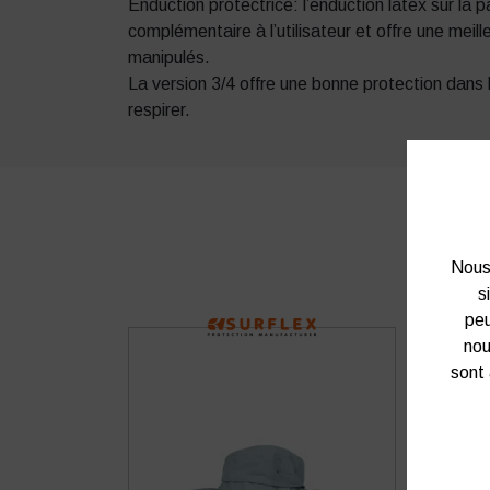
Enduction protectrice: l’enduction latex sur la
complémentaire à l’utilisateur et offre une meil
manipulés.
La version 3/4 offre une bonne protection dans l
respirer.
Nous 
s
peu
nou
sont 