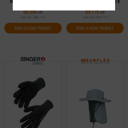
BLOUSON DE TRAVAIL MOLINEL B-
PANTALON GENOUILLÈRES MOLINEL B-
STRONG
STRONG
68,66
€
69,77
€
HT
HT
soit
82,39
€
soit
83,72
€
TTC
TTC
VOIR LA FICHE PRODUIT
VOIR LA FICHE PRODUIT