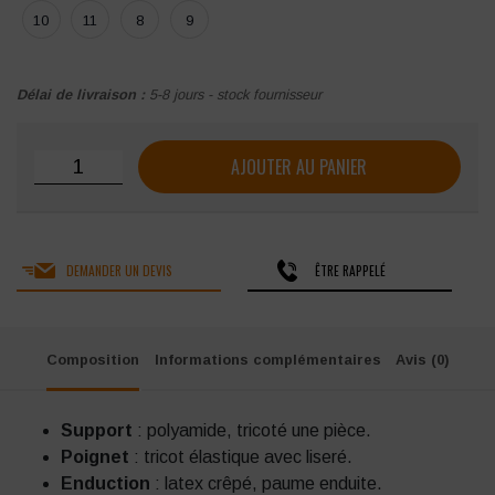
10
11
8
9
Délai de livraison :
5-8 jours - stock fournisseur
quantité de Gant en latex SINGER support polyamide dos aé
AJOUTER AU PANIER
DEMANDER UN DEVIS
ÊTRE RAPPELÉ
Composition
Informations complémentaires
Avis (0)
Support
: polyamide, tricoté une pièce.
Poignet
: tricot élastique avec liseré.
Enduction
: latex crêpé, paume enduite.