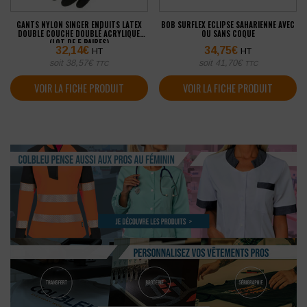
GANTS NYLON SINGER ENDUITS LATEX
BOB SURFLEX ECLIPSE SAHARIENNE AVEC
DOUBLE COUCHE DOUBLÉ ACRYLIQUE
OU SANS COQUE
(LOT DE 5 PAIRES)
32,14
€
34,75
€
HT
HT
soit
38,57
€
soit
41,70
€
TTC
TTC
VOIR LA FICHE PRODUIT
VOIR LA FICHE PRODUIT