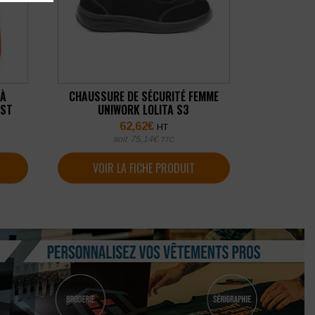
 À
CHAUSSURE DE SÉCURITÉ FEMME
EST
UNIWORK LOLITA S3
62,62
€
HT
soit
75,14
€
TTC
VOIR LA FICHE PRODUIT