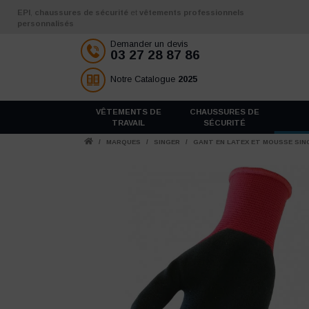
Aller au contenu
EPI
,
chaussures de sécurité
et
vêtements professionnels
personnalisés
Demander un devis
03 27 28 87 86
Notre Catalogue
2025
VÊTEMENTS DE
CHAUSSURES DE
TRAVAIL
SÉCURITÉ
/
MARQUES
/
SINGER
/
GANT EN LATEX ET MOUSSE SING