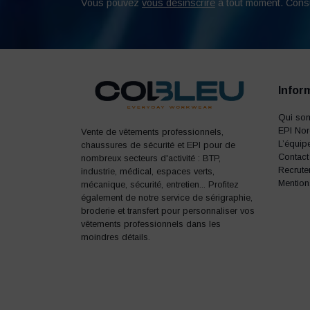
Vous pouvez
vous désinscrire
à tout moment. Cons
Infor
Qui so
EPI No
Vente de vêtements professionnels,
L’équip
chaussures de sécurité et EPI pour de
Contact
nombreux secteurs d'activité : BTP,
Recrute
industrie, médical, espaces verts,
Mention
mécanique, sécurité, entretien... Profitez
également de notre service de sérigraphie,
broderie et transfert pour personnaliser vos
vêtements professionnels dans les
moindres détails.