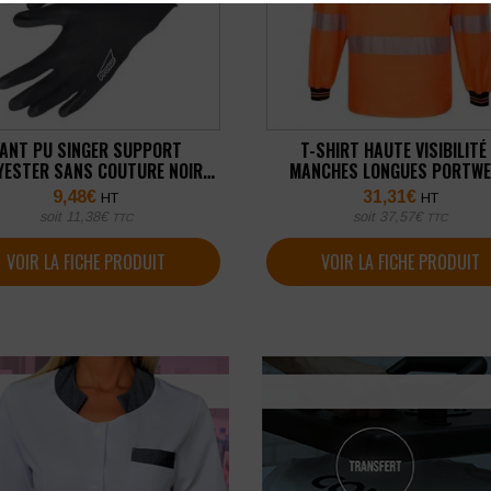
ANT PU SINGER SUPPORT
T-SHIRT HAUTE VISIBILITÉ
YESTER SANS COUTURE NOIR
MANCHES LONGUES PORTW
UGE 13 (LOT DE 10 PAIRES)
9,48
€
31,31
€
HT
HT
soit
11,38
€
soit
37,57
€
TTC
TTC
VOIR LA FICHE PRODUIT
VOIR LA FICHE PRODUIT