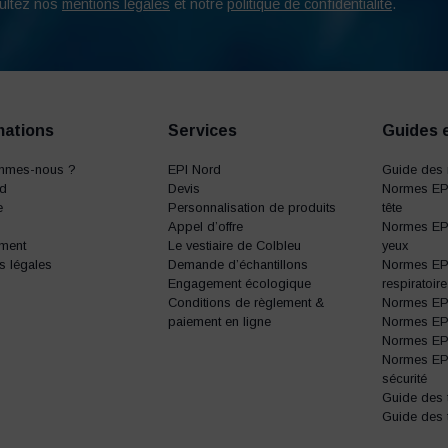
ultez nos
mentions légales
et notre
politique de confidentialité
.
mations
Services
Guides 
mmes-nous ?
EPI Nord
Guide des 
rd
Devis
Normes EPI
e
Personnalisation de produits
tête
Appel d’offre
Normes EPI
ment
Le vestiaire de Colbleu
yeux
s légales
Demande d’échantillons
Normes EPI
Engagement écologique
respiratoire
Conditions de règlement &
Normes EPI 
paiement en ligne
Normes EPI 
Normes EPI 
Normes EP
sécurité
Guide des t
Guide des 