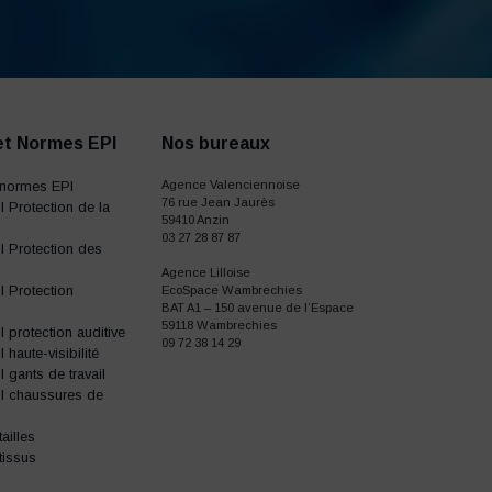
et Normes EPI
Nos bureaux
normes EPI
Agence Valenciennoise
76 rue Jean Jaurès
 Protection de la
59410 Anzin
03 27 28 87 87
 Protection des
Agence Lilloise
 Protection
EcoSpace Wambrechies
BAT A1 – 150 avenue de l’Espace
59118 Wambrechies
protection auditive
09 72 38 14 29
haute-visibilité
gants de travail
I chaussures de
ailles
tissus