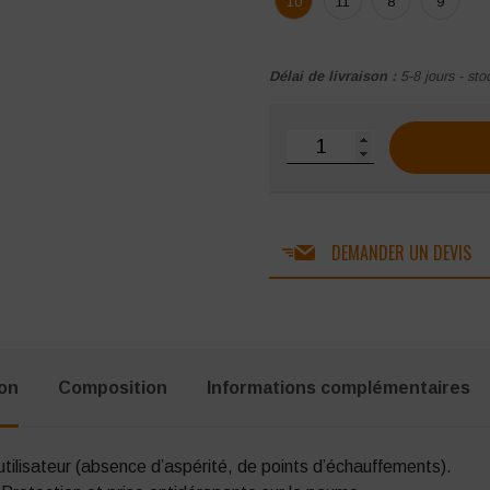
10
11
8
9
Délai de livraison :
5-8 jours - sto
quantité de Gant en latex
DEMANDER UN DEVIS
ion
Composition
Informations complémentaires
utilisateur (absence d’aspérité, de points d’échauffements).