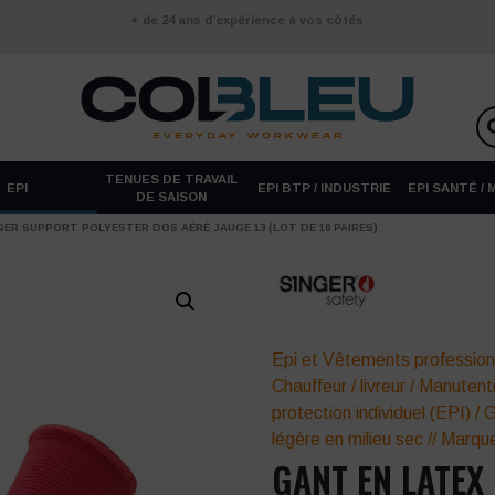
+ de 24 ans d’expérience à vos côtés
TENUES DE TRAVAIL
EPI
EPI BTP / INDUSTRIE
EPI SANTÉ /
DE SAISON
ER SUPPORT POLYESTER DOS AÉRÉ JAUGE 13 (LOT DE 10 PAIRES)
Epi et Vêtements profession
Chauffeur / livreur
/
Manutenti
protection individuel (EPI)
/
G
légère en milieu sec
//
Marqu
GANT EN LATEX