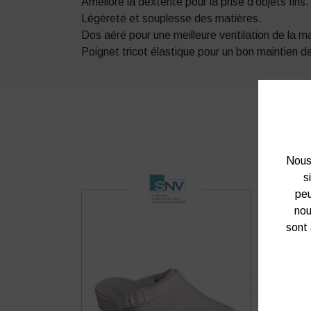
Améliore la dextérité pour la prise d’objets fin
Légèreté et souplesse des matières.
Dos aéré pour une meilleure ventilation de la ma
Poignet tricot élastique pour un bon maintien d
Nous 
s
peu
nou
sont 