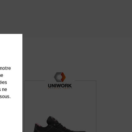
 notre
ne
nées
s ne
ssous.