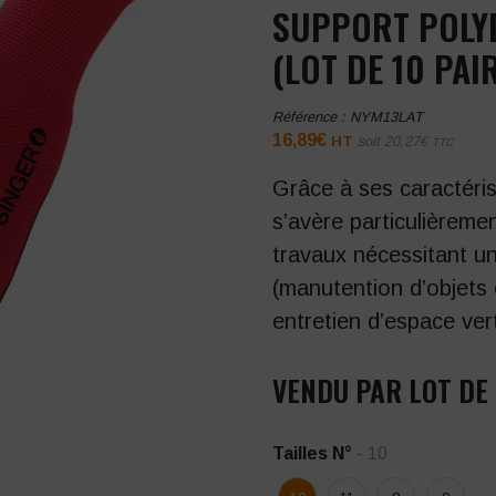
SUPPORT POLYE
(LOT DE 10 PAI
Référence :
NYM13LAT
16,89
€
HT
soit
20,27
€
TTC
Grâce à ses caractéris
s’avère particulièreme
travaux nécessitant un
(manutention d’objets 
entretien d’espace ve
VENDU PAR LOT DE 
Tailles N°
- 10