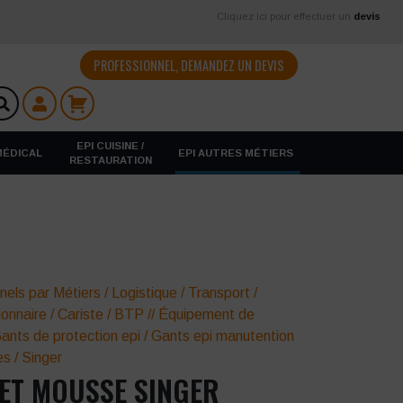
Cliquez ici pour effectuer un
devis
PROFESSIONNEL, DEMANDEZ UN DEVIS
EPI CUISINE /
 MÉDICAL
EPI AUTRES MÉTIERS
RESTAURATION
nels par Métiers
/
Logistique / Transport
/
onnaire
/
Cariste
/
BTP
//
Équipement de
ants de protection epi
/
Gants epi manutention
es
/
Singer
 ET MOUSSE SINGER