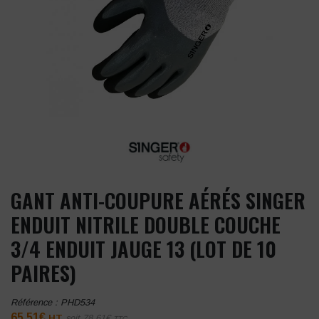
GANT ANTI-COUPURE AÉRÉS SINGER
ENDUIT NITRILE DOUBLE COUCHE
3/4 ENDUIT JAUGE 13 (LOT DE 10
PAIRES)
Référence :
PHD534
65,51
€
HT
soit
78,61
€
TTC