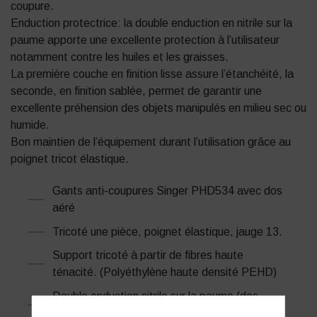
coupure.
Enduction protectrice: la double enduction en nitrile sur la
paume apporte une excellente protection à l’utilisateur
notamment contre les huiles et les graisses.
La première couche en finition lisse assure l’étanchéité, la
seconde, en finition sablée, permet de garantir une
excellente préhension des objets manipulés en milieu sec ou
humide.
Bon maintien de l’équipement durant l’utilisation grâce au
poignet tricot élastique.
Gants anti-coupures Singer PHD534 avec dos
aéré
Tricoté une pièce, poignet élastique, jauge 13.
Support tricoté à partir de fibres haute
ténacité. (Polyéthylène haute densité PEHD)
Double enduction nitrile sur la paume (dos
aéré).