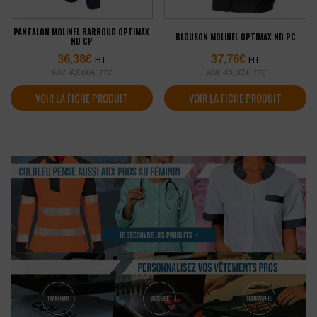
PANTALON MOLINEL BARROUD OPTIMAX
BLOUSON MOLINEL OPTIMAX ND PC
ND CP
36,38
€
37,76
€
HT
HT
soit
43,66
€
soit
45,31
€
TTC
TTC
VOIR LA FICHE PRODUIT
VOIR LA FICHE PRODUIT