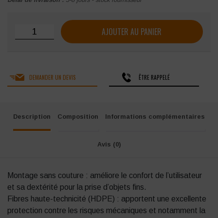
quantité de Gant anti-coupure aérés SINGER Enduit Nitrile
AJOUTER AU PANIER
DEMANDER UN DEVIS
ÊTRE RAPPELÉ
Description
Composition
Informations complémentaires
Avis (0)
Montage sans couture : améliore le confort de l’utilisateur
et sa dextérité pour la prise d’objets fins.
Fibres haute-technicité (HDPE) : apportent une excellente
protection contre les risques mécaniques et notamment la