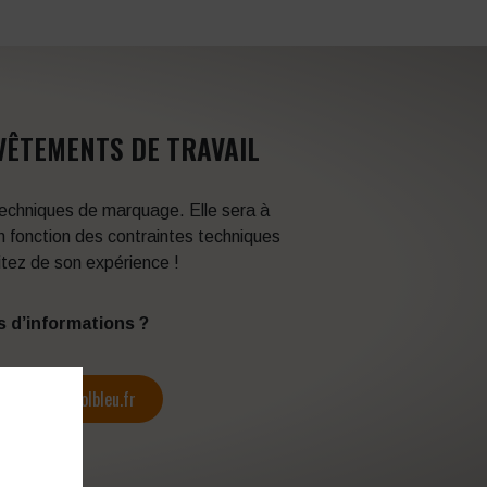
VÊTEMENTS DE TRAVAIL
 techniques de marquage. Elle sera à
en fonction des contraintes techniques
itez de son expérience !
s d’informations ?
contact@colbleu.fr