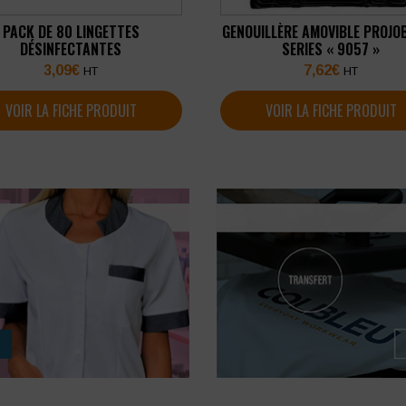
PACK DE 80 LINGETTES
GENOUILLÈRE AMOVIBLE PROJO
DÉSINFECTANTES
SERIES « 9057 »
3,09
€
7,62
€
HT
HT
VOIR LA FICHE PRODUIT
VOIR LA FICHE PRODUIT