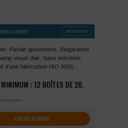
PEMENTS UNIQUES
EN SAVOIR PLUS
ble. Parfait ajustement. Respiration
hamp visuel clair. Sans entretien
té d’une fabrication ISO 9001.
INIMUM : 12 BOÎTES DE 20.
ck fournisseur
espiratoire (20 pièces) Singer
AJOUTER AU PANIER