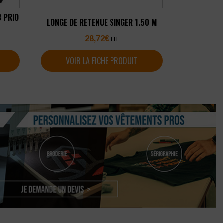
B PRIO
LONGE DE RETENUE SINGER 1.50 M
28,72
€
HT
VOIR LA FICHE PRODUIT