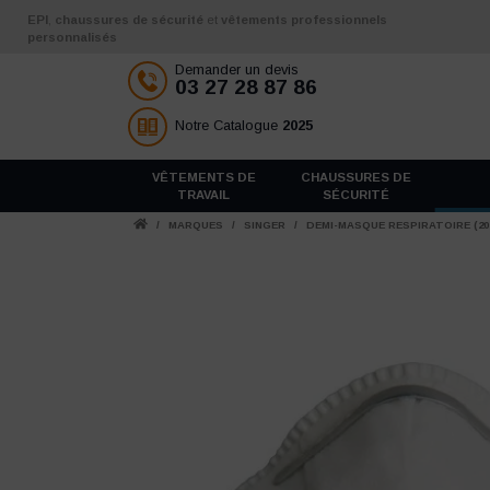
Aller au contenu
EPI
,
chaussures de sécurité
et
vêtements professionnels
personnalisés
Demander un devis
03 27 28 87 86
Notre Catalogue
2025
VÊTEMENTS DE
CHAUSSURES DE
TRAVAIL
SÉCURITÉ
/
MARQUES
/
SINGER
/
DEMI-MASQUE RESPIRATOIRE (20