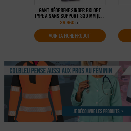
GANT NÉOPRÈNE SINGER BKLOPT
TYPE A SANS SUPPORT 330 MM (LOT
DE 10 PAIRES)
39,96
€
HT
VOIR LA FICHE PRODUIT