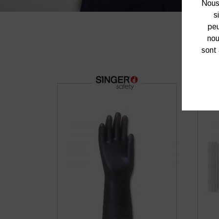
Nous 
s
peu
nou
sont 