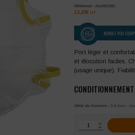
Référence :
AUUM10SL
13,29
€
HT
RENDEZ VOS ÉQUI
Port léger et conforta
et élocution faciles. C
(usage unique). Fiabili
CONDITIONNEMENT M
Délai de livraison :
5-8 jours - sto
quantité de Demi-masque r