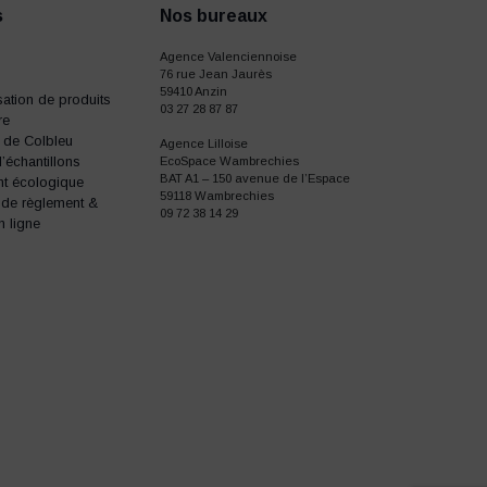
s
Nos bureaux
Agence Valenciennoise
76 rue Jean Jaurès
59410 Anzin
ation de produits
03 27 28 87 87
re
e de Colbleu
Agence Lilloise
échantillons
EcoSpace Wambrechies
BAT A1 – 150 avenue de l’Espace
t écologique
59118 Wambrechies
 de règlement &
09 72 38 14 29
n ligne