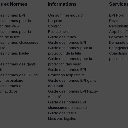
s et Normes
Informations
Service
des normes EPI
Qui sommes-nous ?
EPI Nord
es normes pour la
L’équipe
Devis
ion des yeux
Contact
Personnalis
es normes pour la
Recrutement
Appel d’off
on de la tête
Guide des tailles
Le vestiair
des normes chaussures
Guide des normes EPI
Demande d’
rité
Guide des normes pour la
Engagemen
es normes haute-
protection de la tête
Conditions
Guide des normes pour la
paiement e
des normes des gants
protection des yeux
il
Guide des normes EPI
des normes des EPI de
Protection respiratoire
on respiratoire
Guide des normes EPI gants
des normes de
de travail
on auditive
Guide des normes EPI Haute-
visibilité
Guide des normes EPI
chaussures de sécurité
Guide des tissus
Mentions légales