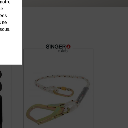
 notre
ne
nées
s ne
ssous.