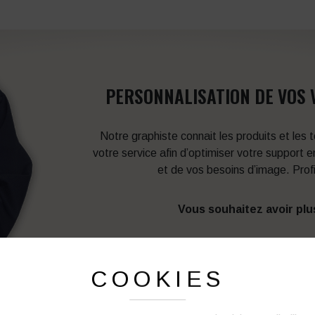
PERSONNALISATION DE VOS 
Notre graphiste connait les produits et les
votre service afin d’optimiser votre support 
et de vos besoins d’image. Prof
Vous souhaitez avoir plu
03 27 28 87 86
COOKIES