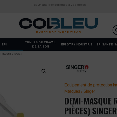
+ de 24 ans d’expérience à vos côtés
TENUES DE TRAVAIL
EPI
EPI BTP / INDUSTRIE
EPI SANTÉ /
DE SAISON
 PIÈCES) SINGER
Équipement de protection ind
Marques
/
Singer
DEMI-MASQUE R
PIÈCES) SINGE