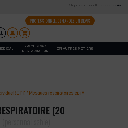
Cliquez ici pour effectuer un
devis
PROFESSIONNEL, DEMANDEZ UN DEVIS
EPI CUISINE /
 MÉDICAL
EPI AUTRES MÉTIERS
RESTAURATION
ividuel (EPI)
/
Masques respiratoires epi
//
ESPIRATOIRE (20
R
(personnalisable)