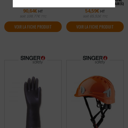
10 BOÎTES DE 100 GANTS EN
GANT PEHD SINGER COUPURE D PAUME
POLYÉTHYLÈNE
ENDUITE PU JAUGE 13 (LOT DE 10 PAIRES)
90,64
€
54,59
€
HT
HT
soit
108,77
€
soit
65,51
€
TTC
TTC
VOIR LA FICHE PRODUIT
VOIR LA FICHE PRODUIT