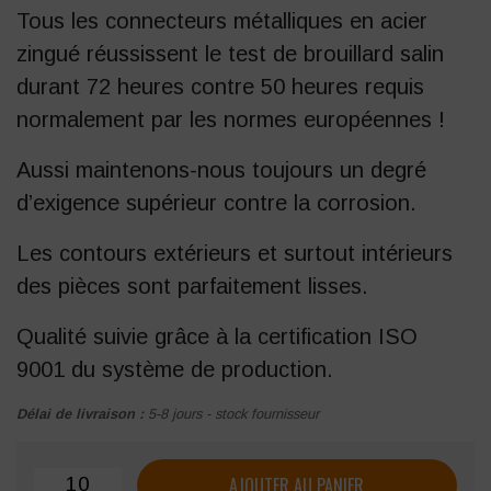
Tous les connecteurs métalliques en acier
zingué réussissent le test de brouillard salin
durant 72 heures contre 50 heures requis
normalement par les normes européennes !
Aussi maintenons-nous toujours un degré
d’exigence supérieur contre la corrosion.
Les contours extérieurs et surtout intérieurs
des pièces sont parfaitement lisses.
Qualité suivie grâce à la certification
ISO
9001
du système de production.
Délai de livraison :
5-8 jours - stock fournisseur
quantité de Connecteur symétrique en acier SINGER ouve
AJOUTER AU PANIER