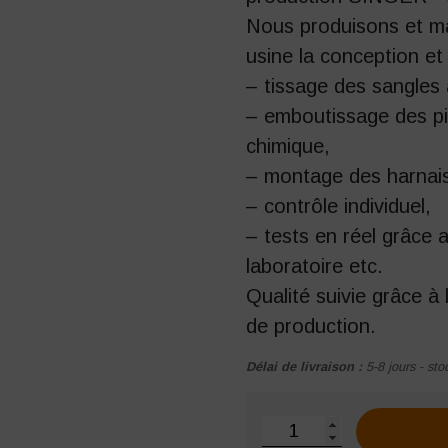
Nous produisons et m
usine la conception et 
– tissage des sangles à
– emboutissage des pi
chimique,
– montage des harnai
– contrôle individuel,
– tests en réel grâce a
laboratoire etc.
Qualité suivie grâce à 
de production.
Délai de livraison :
5-8 jours - sto
quantité de Connecteur e