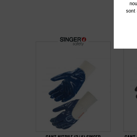
nou
sont 