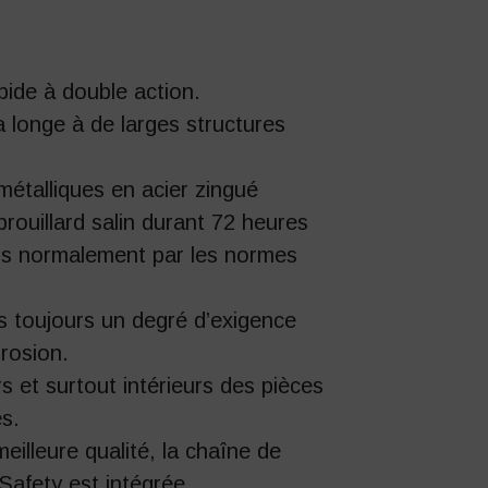
apide à double action.
a longe à de larges structures
étalliques en acier zingué
brouillard salin durant 72 heures
is normalement par les normes
 toujours un degré d’exigence
rrosion.
s et surtout intérieurs des pièces
es.
eilleure qualité, la chaîne de
Safety
est intégrée.