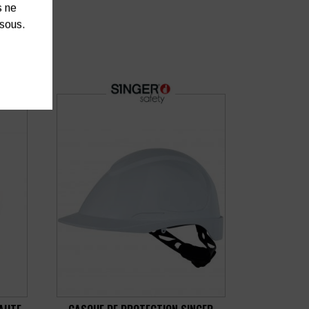
s ne
ssous.