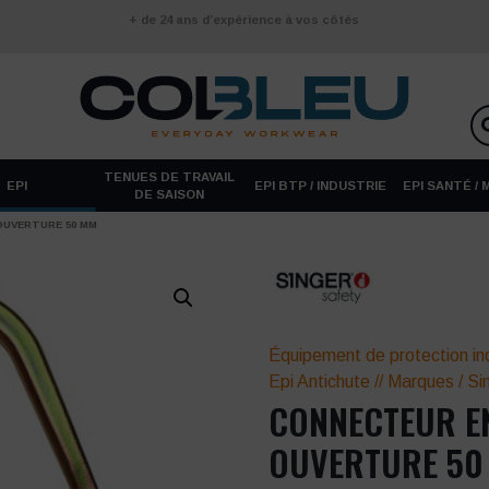
+ de 24 ans d’expérience à vos côtés
TENUES DE TRAVAIL
EPI
EPI BTP / INDUSTRIE
EPI SANTÉ /
DE SAISON
OUVERTURE 50 MM
Équipement de protection ind
Epi Antichute
//
Marques
/
Si
CONNECTEUR EN
OUVERTURE 50