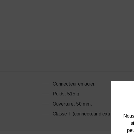
Connecteur en acier.
Poids: 515 g.
Ouverture: 50 mm.
Classe T (connecteur d’extrémité manu
Nous 
s
peu