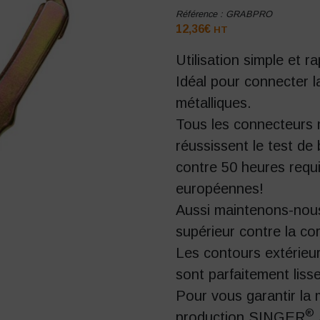
Référence :
GRABPRO
12,36
€
HT
Utilisation simple et r
Idéal pour connecter l
métalliques.
Tous les connecteurs m
réussissent le test de 
contre 50 heures requ
européennes!
Aussi maintenons-nous
supérieur contre la co
Les contours extérieur
sont parfaitement liss
Pour vous garantir la m
®
production
SINGER