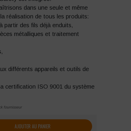
aîtrisons dans une seule et même
la réalisation de tous les produits:
 partir des fils déjà enduits,
èces métalliques et traitement
s,
ux différents appareils et outils de
la certification
ISO 9001
du système
ck fournisseur
n acier SINGER ouverture 50 mm
AJOUTER AU PANIER