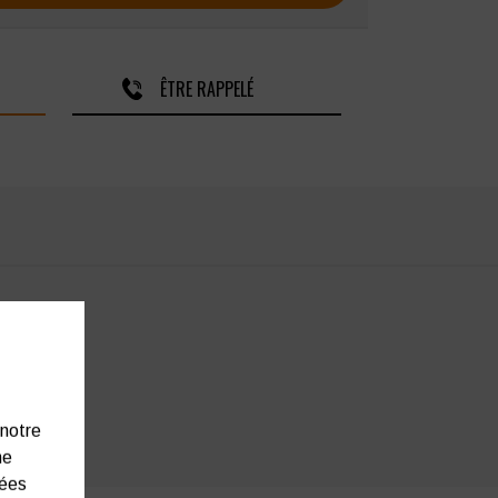
ÊTRE RAPPELÉ
 notre
ne
nées