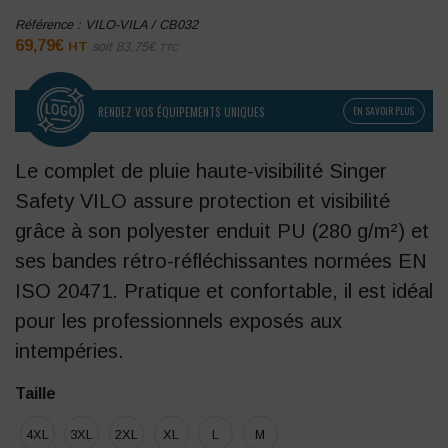
Référence :
VILO-VILA / CB032
69,79
€
HT
soit
83,75
€
TTC
RENDEZ VOS ÉQUIPEMENTS UNIQUES
EN SAVOIR PLUS
Le complet de pluie haute-visibilité Singer
Safety VILO assure protection et visibilité
grâce à son polyester enduit PU (280 g/m²) et
ses bandes rétro-réfléchissantes normées EN
ISO 20471. Pratique et confortable, il est idéal
pour les professionnels exposés aux
intempéries.
Taille
4XL
3XL
2XL
XL
L
M