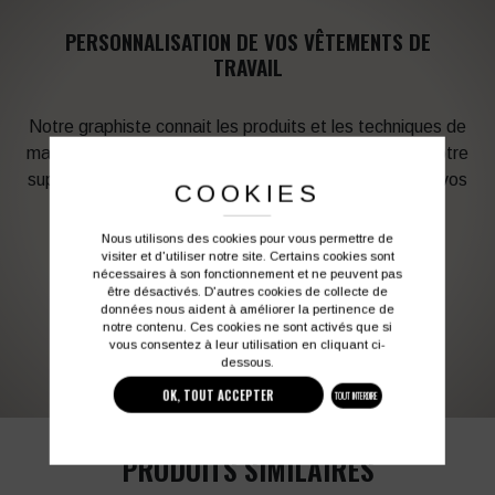
PERSONNALISATION DE VOS VÊTEMENTS DE
TRAVAIL
Notre graphiste connait les produits et les techniques de
marquage. Elle sera à votre service afin d’optimiser votre
support en fonction des contraintes techniques et de vos
COOKIES
besoins d’image. Profitez de son expérience !
Nous utilisons des cookies pour vous permettre de
visiter et d'utiliser notre site. Certains cookies sont
Vous souhaitez avoir plus d’informations ?
nécessaires à son fonctionnement et ne peuvent pas
être désactivés. D'autres cookies de collecte de
données nous aident à améliorer la pertinence de
notre contenu. Ces cookies ne sont activés que si
03 27 28 87 86
contact@colbleu.fr
vous consentez à leur utilisation en cliquant ci-
dessous.
OK, TOUT ACCEPTER
TOUT INTERDIRE
PRODUITS SIMILAIRES