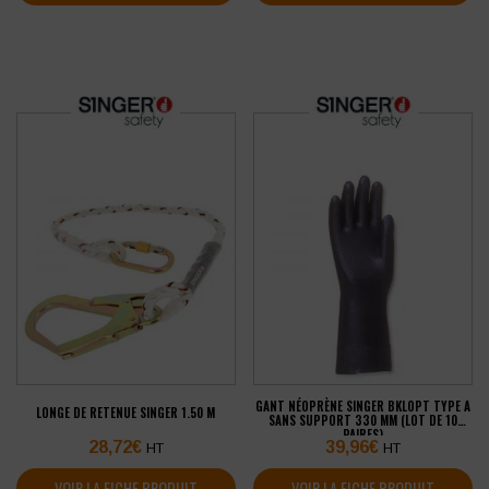
GANT NÉOPRÈNE SINGER BKLOPT TYPE A
LONGE DE RETENUE SINGER 1.50 M
SANS SUPPORT 330 MM (LOT DE 10
PAIRES)
28,72
€
39,96
€
HT
HT
VOIR LA FICHE PRODUIT
VOIR LA FICHE PRODUIT