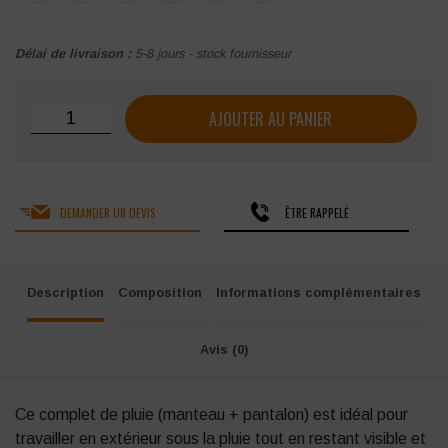
Délai de livraison :
5-8 jours - stock fournisseur
quantité de Complet de pluie Singer Safety Vilo/Vila imper
AJOUTER AU PANIER
DEMANDER UN DEVIS
ÊTRE RAPPELÉ
Description
Composition
Informations complémentaires
Avis (0)
Ce complet de pluie (manteau + pantalon) est idéal pour
travailler en extérieur sous la pluie tout en restant visible et