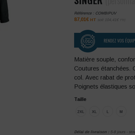
(personna
Référence :
COMBIPUV
87,01
€
HT
soit
104,41
€
TTC
RENDEZ VOS ÉQUI
Matière souple, confort
Coutures étanchées. 
col. Avec rabat de pro
Poignets élastiques s
Taille
2XL
XL
L
M
Délai de livraison :
5-8 jours - sto