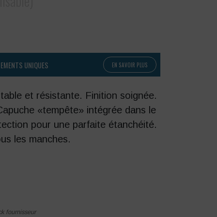
lisable)
PEMENTS UNIQUES
EN SAVOIR PLUS
able et résistante. Finition soignée.
Capuche «tempête» intégrée dans le
tection pour une parfaite étanchéité.
ous les manches.
ck fournisseur