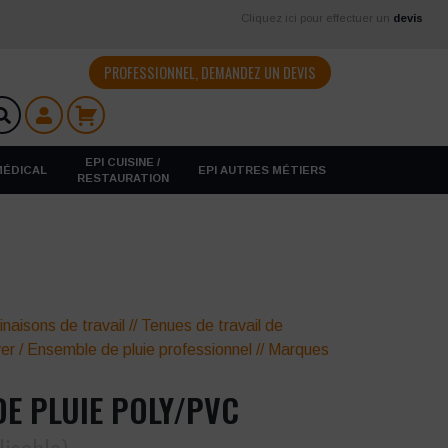
Cliquez ici pour effectuer un
devis
PROFESSIONNEL, DEMANDEZ UN DEVIS
EPI CUISINE /
 MÉDICAL
EPI AUTRES MÉTIERS
RESTAURATION
naisons de travail
//
Tenues de travail de
ver
/
Ensemble de pluie professionnel
//
Marques
E PLUIE POLY/PVC