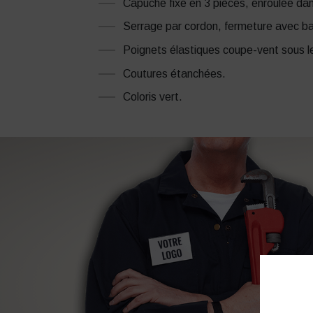
Capuche fixe en 3 pièces, enroulée dans
Serrage par cordon, fermeture avec b
Poignets élastiques coupe-vent sous 
Coutures étanchées.
Coloris vert.