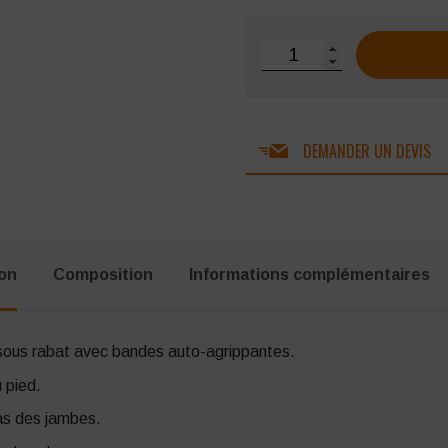
quantité de Combinaison d
DEMANDER UN DEVIS
ion
Composition
Informations complémentaires
 sous rabat avec bandes auto-agrippantes.
 pied.
as des jambes.