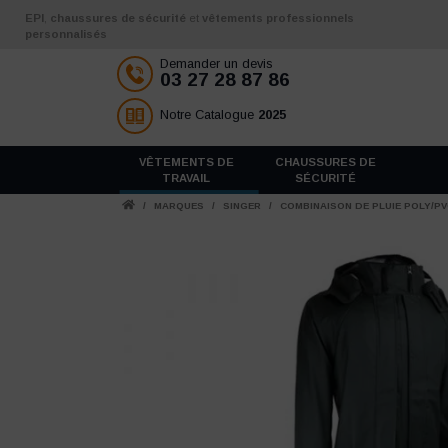
Aller au contenu
EPI
,
chaussures de sécurité
et
vêtements professionnels
personnalisés
Demander un devis
03 27 28 87 86
Notre Catalogue
2025
VÊTEMENTS DE
CHAUSSURES DE
TRAVAIL
SÉCURITÉ
/
MARQUES
/
SINGER
/
COMBINAISON DE PLUIE POLY/PV