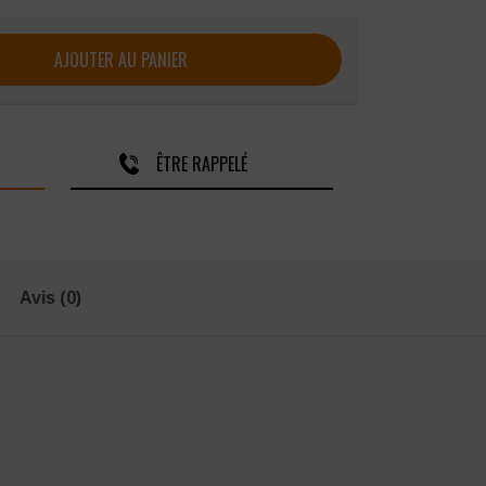
e pluie poly/PVC Singer
AJOUTER AU PANIER
ÊTRE RAPPELÉ
Avis (0)