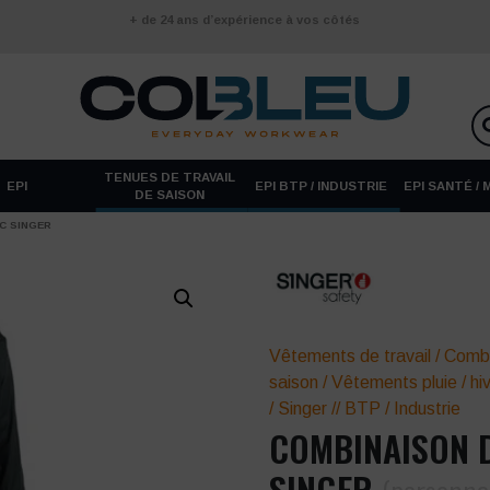
+ de 24 ans d’expérience à vos côtés
TENUES DE TRAVAIL
EPI
EPI BTP / INDUSTRIE
EPI SANTÉ /
DE SAISON
C SINGER
Vêtements de travail
/
Combi
saison
/
Vêtements pluie / hi
/
Singer
//
BTP / Industrie
COMBINAISON D
SINGER