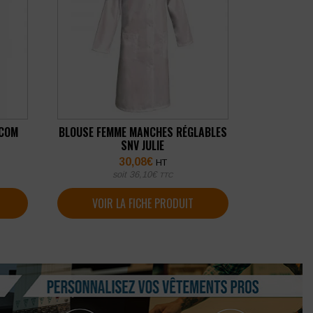
ACOM
BLOUSE FEMME MANCHES RÉGLABLES
SNV JULIE
30,08
€
HT
soit
36,10
€
TTC
VOIR LA FICHE PRODUIT