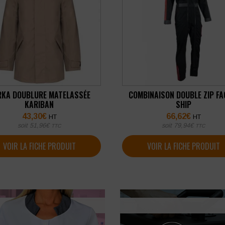
RKA DOUBLURE MATELASSÉE
COMBINAISON DOUBLE ZIP F
KARIBAN
SHIP
43,30
€
66,62
€
HT
HT
soit
51,96
€
soit
79,94
€
TTC
TTC
VOIR LA FICHE PRODUIT
VOIR LA FICHE PRODUIT