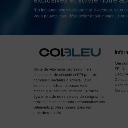
exclusives et suivre notre act
*En indiquant votre adresse mail ci-dessus, vous c
Vous pouvez
vous désinscrire
à tout moment. Cons
Infor
Qui so
EPI No
Vente de vêtements professionnels,
L’équip
chaussures de sécurité et EPI pour de
Contact
nombreux secteurs d'activité : BTP,
Recrute
industrie, médical, espaces verts,
Mention
mécanique, sécurité, entretien... Profitez
également de notre service de sérigraphie,
broderie et transfert pour personnaliser vos
vêtements professionnels dans les
moindres détails.