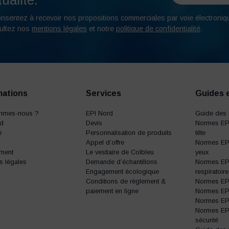
ualité.*
onsentez à recevoir nos propositions commerciales par voie électroniq
ultez nos
mentions légales
et notre
politique de confidentialité
.
mations
Services
Guides 
mmes-nous ?
EPI Nord
Guide des 
rd
Devis
Normes EPI
e
Personnalisation de produits
tête
Appel d’offre
Normes EPI
ment
Le vestiaire de Colbleu
yeux
s légales
Demande d’échantillons
Normes EPI
Engagement écologique
respiratoire
Conditions de règlement &
Normes EPI 
paiement en ligne
Normes EPI 
Normes EPI 
Normes EP
sécurité