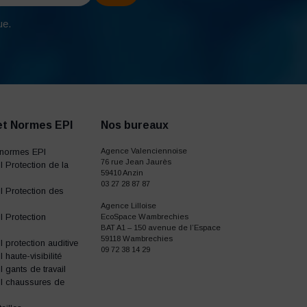
ue.
et Normes EPI
Nos bureaux
normes EPI
Agence Valenciennoise
76 rue Jean Jaurès
 Protection de la
59410 Anzin
03 27 28 87 87
 Protection des
Agence Lilloise
 Protection
EcoSpace Wambrechies
BAT A1 – 150 avenue de l’Espace
59118 Wambrechies
protection auditive
09 72 38 14 29
haute-visibilité
gants de travail
I chaussures de