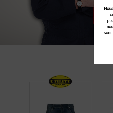
Nous 
s
peu
nou
sont 