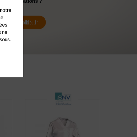
s d’informations ?
 notre
ne
contact@colbleu.fr
nées
s ne
ssous.