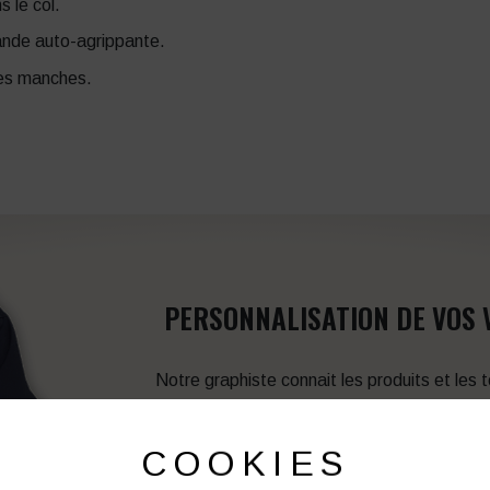
 le col.
ande auto-agrippante.
les manches.
PERSONNALISATION DE VOS 
Notre graphiste connait les produits et les
votre service afin d’optimiser votre support 
et de vos besoins d’image. Prof
COOKIES