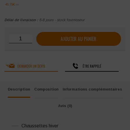
45.75€
HT
Délai de livraison :
5-8 jours - stock fournisseur
quantité de Chaussettes techniques hiver Singer Cluse
AJOUTER AU PANIER
DEMANDER UN DEVIS
ÊTRE RAPPELÉ
Description
Composition
Informations complémentaires
Avis (0)
Chaussettes hiver