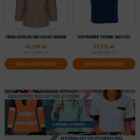
PARKA DOUBLURE MATELASSÉE KARIBAN
BODYWARMER THERMAL NAUTILUS
43,30
€
57,97
€
HT
HT
soit
51,96
€
soit
69,56
€
TTC
TTC
VOIR LA FICHE PRODUIT
VOIR LA FICHE PRODUIT