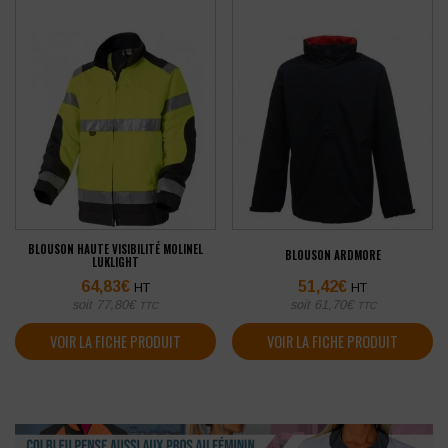
BLOUSON HAUTE VISIBILITÉ MOLINEL
BLOUSON ARDMORE
LUKLIGHT
64,83
€
51,42
€
HT
HT
soit
77,80
€
soit
61,70
€
TTC
TTC
VOIR LA FICHE PRODUIT
VOIR LA FICHE PRODUIT