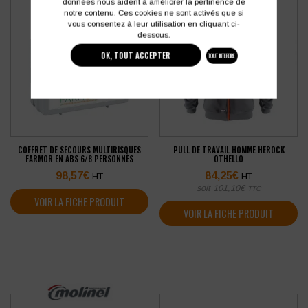
données nous aident à améliorer la pertinence de
notre contenu. Ces cookies ne sont activés que si
vous consentez à leur utilisation en cliquant ci-
dessous.
OK, TOUT ACCEPTER
TOUT INTERDIRE
COFFRET DE SECOURS MULTIRISQUES
PULL DE TRAVAIL HOMME HEROCK
FARMOR EN ABS 6/8 PERSONNES
OTHELLO
98,57
€
84,25
€
HT
HT
soit
101,10
€
TTC
VOIR LA FICHE PRODUIT
VOIR LA FICHE PRODUIT