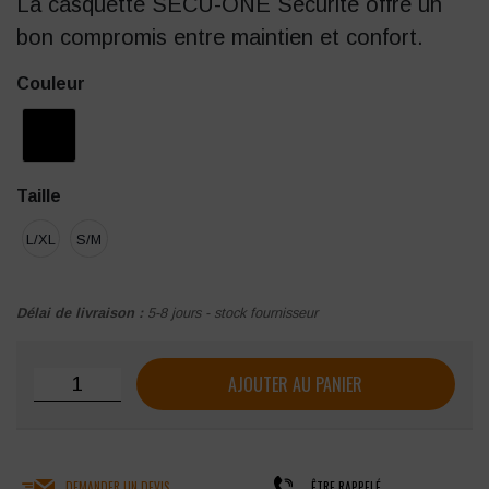
La casquette SÉCU-ONE Sécurité offre un
bon compromis entre maintien et confort.
Couleur
Taille
L/XL
S/M
Délai de livraison :
5-8 jours - stock fournisseur
quantité de Casquette Sécurite SÉCU-ONE
AJOUTER AU PANIER
DEMANDER UN DEVIS
ÊTRE RAPPELÉ