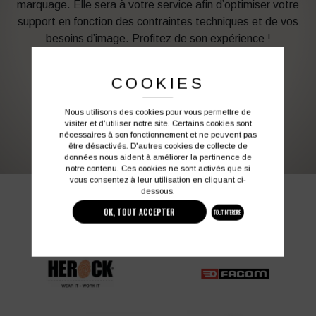
marquage. Elle sera à votre service afin d’optimiser votre
support en fonction des contraintes techniques et de vos
besoins d’image. Profitez de son expérience !
Vous souhaitez avoir plus d’informations ?
COOKIES
Nous utilisons des cookies pour vous permettre de
03 27 28 87 86
contact@colbleu.fr
visiter et d'utiliser notre site. Certains cookies sont
nécessaires à son fonctionnement et ne peuvent pas
être désactivés. D'autres cookies de collecte de
données nous aident à améliorer la pertinence de
notre contenu. Ces cookies ne sont activés que si
vous consentez à leur utilisation en cliquant ci-
dessous.
PRODUITS SIMILAIRES
OK, TOUT ACCEPTER
TOUT INTERDIRE