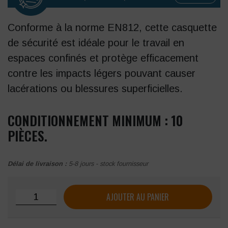
Conforme à la norme EN812, cette casquette
de sécurité est idéale pour le travail en
espaces confinés et protège efficacement
contre les impacts légers pouvant causer
lacérations ou blessures superficielles.
CONDITIONNEMENT MINIMUM : 10
PIÈCES.
Délai de livraison :
5-8 jours - stock fournisseur
quantité de Casquette anti heurt Singer "HG916B"
AJOUTER AU PANIER