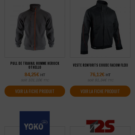
PULL DE TRAVAIL HOMME HEROCK
VESTE RENFORTS COUDE FACOM FLEXI
OTHELLO
84,25
€
76,12
€
HT
HT
soit
101,10
€
soit
91,34
€
TTC
TTC
VOIR LA FICHE PRODUIT
VOIR LA FICHE PRODUIT