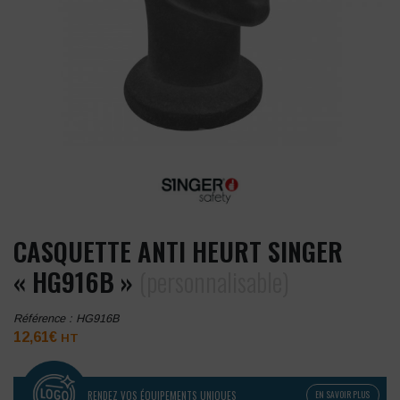
CASQUETTE ANTI HEURT SINGER
« HG916B »
(personnalisable)
Référence :
HG916B
12,61
€
HT
RENDEZ VOS ÉQUIPEMENTS UNIQUES
EN SAVOIR PLUS