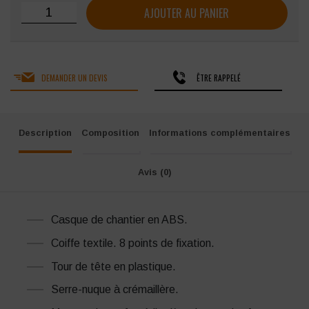
quantité de CASQUE DE CHANTIER SINGER AÉRÉ EN
AJOUTER AU PANIER
DEMANDER UN DEVIS
ÊTRE RAPPELÉ
Description
Composition
Informations complémentaires
Avis (0)
Casque de chantier en ABS.
Coiffe textile. 8 points de fixation.
Tour de tête en plastique.
Serre-nuque à crémaillère.