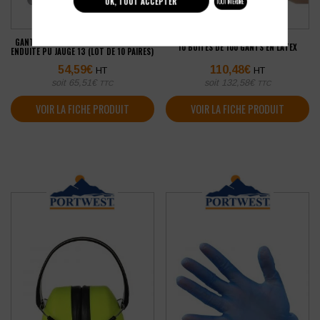
OK, TOUT ACCEPTER
TOUT INTERDIRE
GANT PEHD SINGER COUPURE D PAUME
10 BOÎTES DE 100 GANTS EN LATEX
ENDUITE PU JAUGE 13 (LOT DE 10 PAIRES)
54,59
€
110,48
€
HT
HT
soit
65,51
€
soit
132,58
€
TTC
TTC
VOIR LA FICHE PRODUIT
VOIR LA FICHE PRODUIT