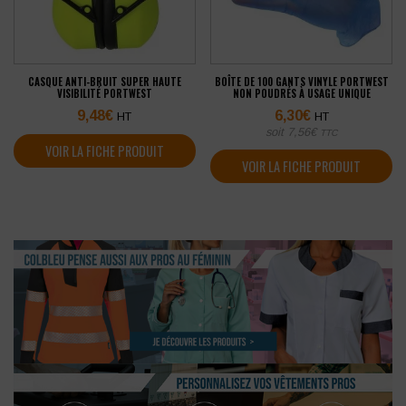
CASQUE ANTI-BRUIT SUPER HAUTE
BOÎTE DE 100 GANTS VINYLE PORTWEST
VISIBILITÉ PORTWEST
NON POUDRÉS À USAGE UNIQUE
9,48
€
6,30
€
HT
HT
soit
7,56
€
TTC
VOIR LA FICHE PRODUIT
VOIR LA FICHE PRODUIT