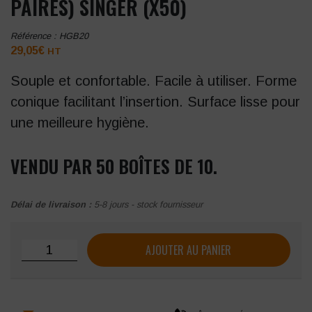
PAIRES) SINGER (X50)
Référence :
HGB20
29,05
€
HT
Souple et confortable. Facile à utiliser. Forme
conique facilitant l’insertion. Surface lisse pour
une meilleure hygiène.
VENDU PAR 50 BOÎTES DE 10.
Délai de livraison :
5-8 jours - stock fournisseur
quantité de Bouchons d'oreilles (boite de 10 paires) Singer 
AJOUTER AU PANIER