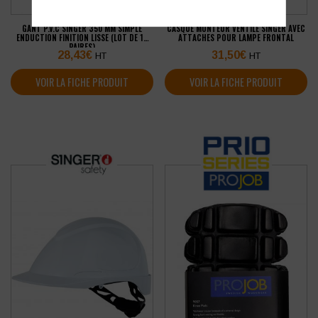
GANT P.V.C SINGER 350 MM SIMPLE
CASQUE MONTEUR VENTILÉ SINGER AVEC
ENDUCTION FINITION LISSE (LOT DE 10
ATTACHES POUR LAMPE FRONTAL
PAIRES)
28,43
€
31,50
€
HT
HT
VOIR LA FICHE PRODUIT
VOIR LA FICHE PRODUIT