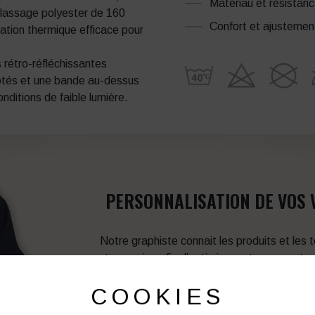
Matériau et résistan
elassage polyester de 160
Confort et ajustemen
ation thermique efficace pour
 rétro-réfléchissantes
ôtés et une bande au-dessus
onditions de faible lumière.
PERSONNALISATION DE VOS 
Notre graphiste connait les produits et les
votre service afin d’optimiser votre support 
et de vos besoins d’image. Prof
COOKIES
Vous souhaitez avoir plu