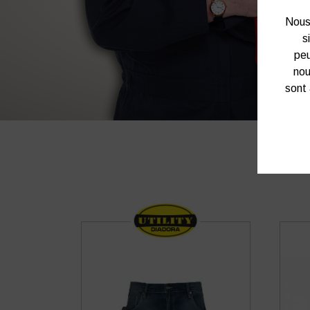
Nous 
s
peu
nou
sont 