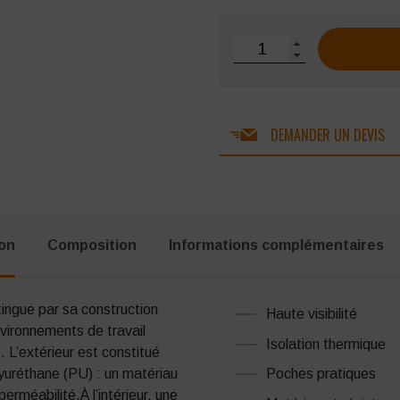
quantité de Blouson Singe
DEMANDER UN DEVIS
ion
Composition
Informations complémentaires
ingue par sa construction
Haute visibilité
nvironnements de travail
Isolation thermique
 L’extérieur est constitué
Poches pratiques
lyuréthane (PU) : un matériau
perméabilité.À l’intérieur, une