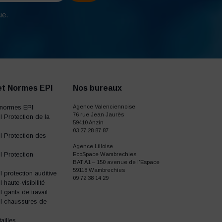
ue.
et Normes EPI
Nos bureaux
normes EPI
Agence Valenciennoise
76 rue Jean Jaurès
 Protection de la
59410 Anzin
03 27 28 87 87
 Protection des
Agence Lilloise
 Protection
EcoSpace Wambrechies
BAT A1 – 150 avenue de l’Espace
59118 Wambrechies
protection auditive
09 72 38 14 29
haute-visibilité
gants de travail
I chaussures de
ailles