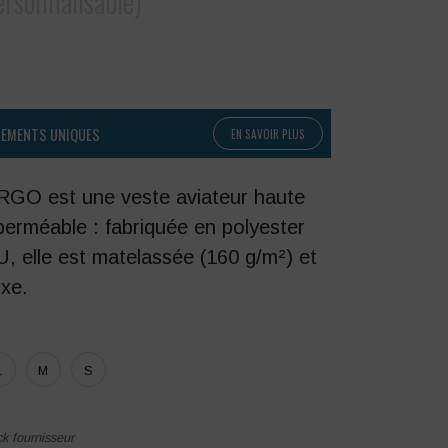
ersonnalisable)
PEMENTS UNIQUES
EN SAVOIR PLUS
RGO est une veste aviateur haute
mperméable : fabriquée en polyester
, elle est matelassée (160 g/m²) et
ixe.
L
M
S
ck fournisseur