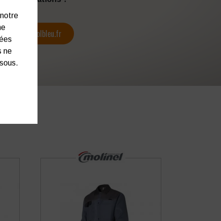
 notre
ne
contact@colbleu.fr
nées
s ne
ssous.