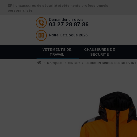
Aller au contenu
EPI
,
chaussures de sécurité
et
vêtements professionnels
personnalisés
Demander un devis
03 27 28 87 86
Notre Catalogue
2025
VÊTEMENTS DE
CHAUSSURES DE
TRAVAIL
SÉCURITÉ
/
MARQUES
/
SINGER
/
BLOUSON SINGER BERGO HV INT