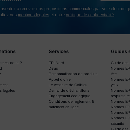
onsentez à recevoir nos propositions commerciales par voie électroniq
ultez nos
mentions légales
et notre
politique de confidentialité
.
mations
Services
Guides 
mmes-nous ?
EPI Nord
Guide des 
rd
Devis
Normes EPI
e
Personnalisation de produits
tête
Appel d’offre
Normes EPI
ment
Le vestiaire de Colbleu
yeux
s légales
Demande d’échantillons
Normes EPI
Engagement écologique
respiratoire
Conditions de règlement &
Normes EPI 
paiement en ligne
Normes EPI 
Normes EPI 
Normes EP
sécurité
Guide des t