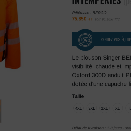
(p
Référence :
BERGO
75,85
€
HT
soit
91,02
€
TTC
RENDEZ VOS ÉQUI
Le blouson Singer BE
visibilité, chaude et i
Oxford 300D enduit PU
dotée d’une capuche f
Taille
4XL
3XL
2XL
XL
Délai de livraison :
5-8 jours - sto