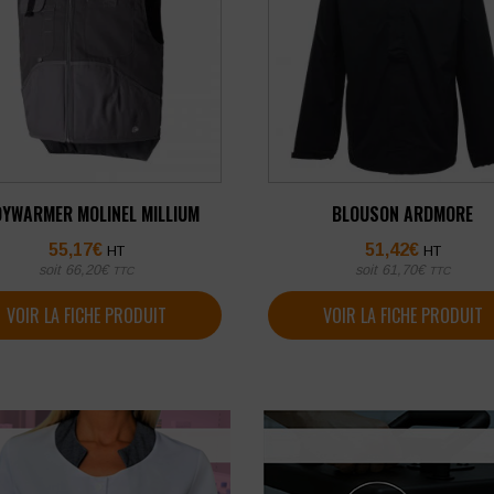
YWARMER MOLINEL MILLIUM
BLOUSON ARDMORE
55,17
€
51,42
€
HT
HT
soit
66,20
€
soit
61,70
€
TTC
TTC
VOIR LA FICHE PRODUIT
VOIR LA FICHE PRODUIT