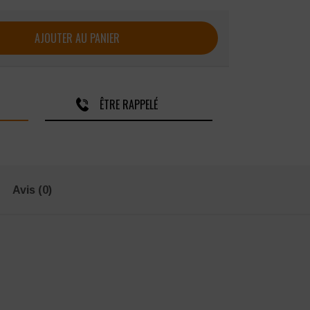
r Bergo HV intempéries
AJOUTER AU PANIER
ÊTRE RAPPELÉ
Avis (0)