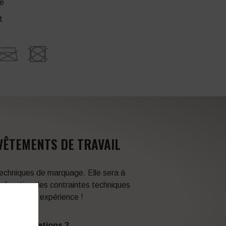
ce
t
VÊTEMENTS DE TRAVAIL
 techniques de marquage. Elle sera à
en fonction des contraintes techniques
itez de son expérience !
s d’informations ?