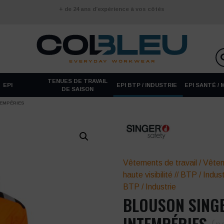
+ de 24 ans d’expérience à vos côtés
TENUES DE TRAVAIL
EPI
EPI BTP / INDUSTRIE
EPI SANTÉ /
DE SAISON
EMPÉRIES
Vêtements de travail
/
Vêtem
haute visibilité
//
BTP / Indust
BTP / Industrie
BLOUSON SING
INTEMPÉRIES