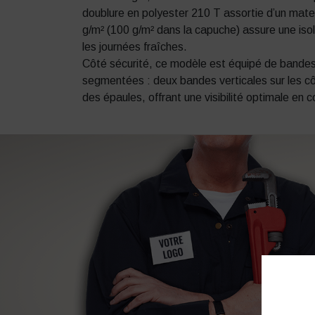
doublure en polyester 210 T assortie d’un mat
g/m² (100 g/m² dans la capuche) assure une isol
les journées fraîches.
Côté sécurité, ce modèle est équipé de bandes
segmentées : deux bandes verticales sur les c
des épaules, offrant une visibilité optimale en c