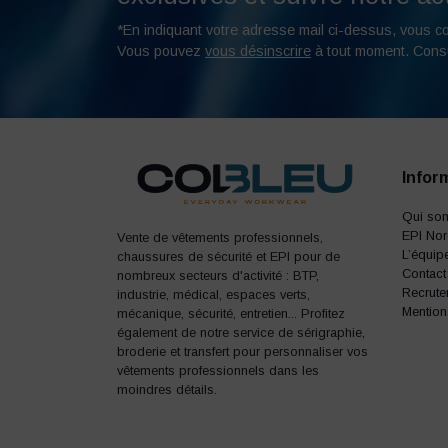
*En indiquant votre adresse mail ci-dessus, vous c
Vous pouvez
vous désinscrire
à tout moment. Cons
Infor
Qui so
EPI No
Vente de vêtements professionnels,
L’équip
chaussures de sécurité et EPI pour de
Contact
nombreux secteurs d'activité : BTP,
Recrute
industrie, médical, espaces verts,
Mention
mécanique, sécurité, entretien... Profitez
également de notre service de sérigraphie,
broderie et transfert pour personnaliser vos
vêtements professionnels dans les
moindres détails.