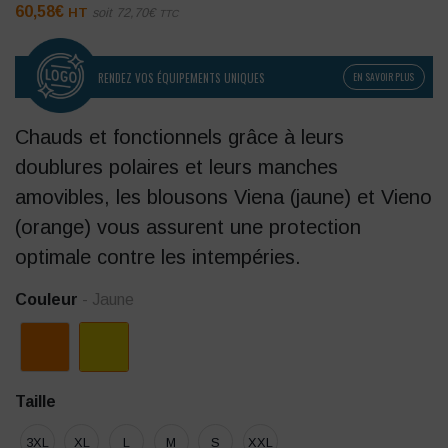
60,58
€
HT
soit
72,70
€
TTC
RENDEZ VOS ÉQUIPEMENTS UNIQUES
EN SAVOIR PLUS
Chauds et fonctionnels grâce à leurs
doublures polaires et leurs manches
amovibles, les blousons Viena (jaune) et Vieno
(orange) vous assurent une protection
optimale contre les intempéries.
Couleur
- Jaune
Taille
3XL
XL
L
M
S
XXL