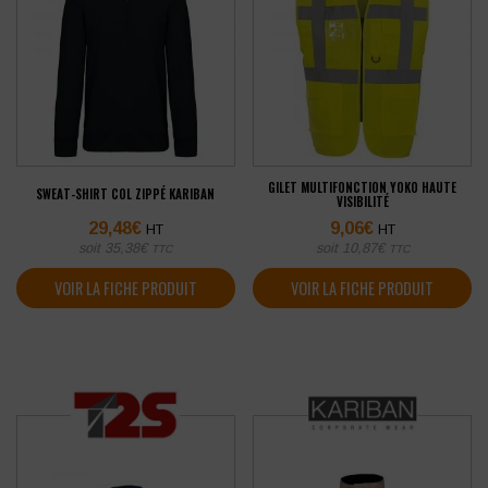
GILET MULTIFONCTION YOKO HAUTE
SWEAT-SHIRT COL ZIPPÉ KARIBAN
VISIBILITÉ
29,48
€
9,06
€
HT
HT
soit
35,38
€
soit
10,87
€
TTC
TTC
VOIR LA FICHE PRODUIT
VOIR LA FICHE PRODUIT