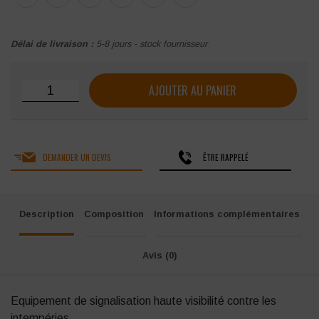
Délai de livraison :
5-8 jours - stock fournisseur
quantité de Blouson 2en1 haute visibilité Singer Viena/Vien
AJOUTER AU PANIER
DEMANDER UN DEVIS
ÊTRE RAPPELÉ
Description
Composition
Informations complémentaires
Avis (0)
Equipement de signalisation haute visibilité contre les
intempéries.