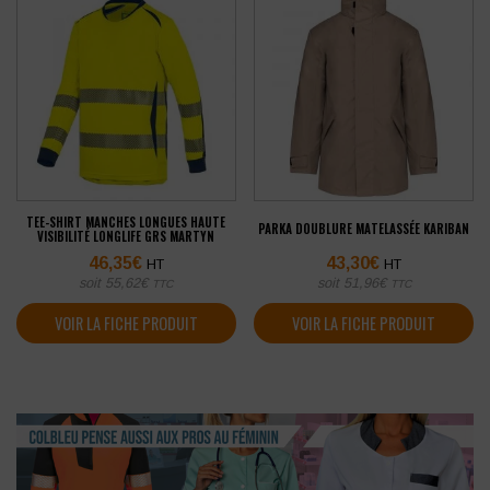
TEE-SHIRT MANCHES LONGUES HAUTE
PARKA DOUBLURE MATELASSÉE KARIBAN
VISIBILITÉ LONGLIFE GRS MARTYN
46,35
€
43,30
€
HT
HT
soit
55,62
€
soit
51,96
€
TTC
TTC
VOIR LA FICHE PRODUIT
VOIR LA FICHE PRODUIT