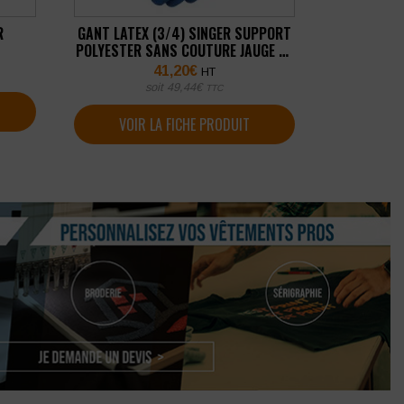
R
GANT LATEX (3/4) SINGER SUPPORT
POLYESTER SANS COUTURE JAUGE 10
(LOT DE 10 PAIRES)
41,20
€
HT
soit
49,44
€
TTC
VOIR LA FICHE PRODUIT