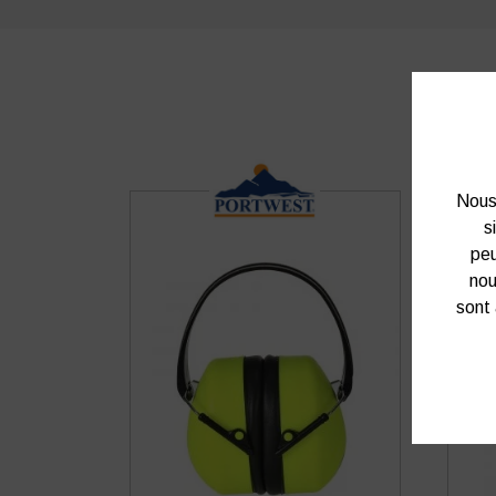
Nous 
s
peu
nou
sont 