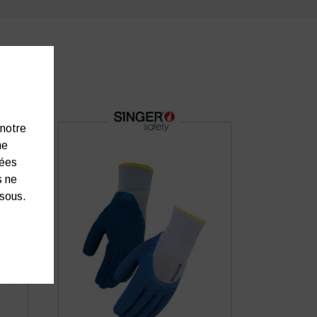
 notre
ne
nées
s ne
ssous.