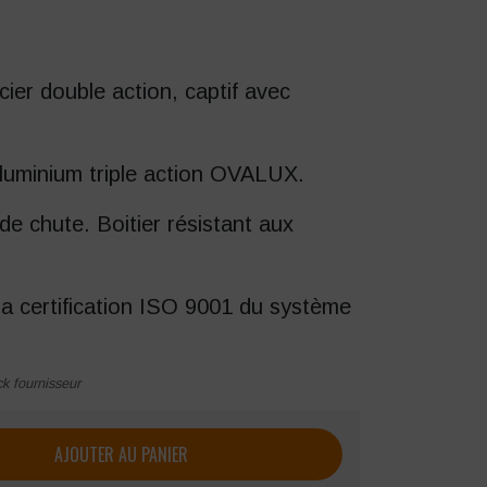
cier double action, captif avec
aluminium triple action OVALUX.
e chute. Boitier résistant aux
la certification
ISO 9001
du système
ck fournisseur
rappel automatique SINGER 10 mètres
AJOUTER AU PANIER