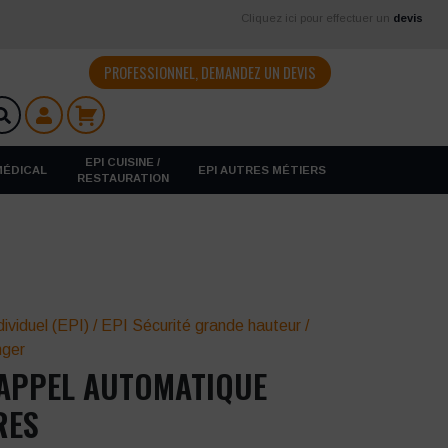
Cliquez ici pour effectuer un
devis
PROFESSIONNEL, DEMANDEZ UN DEVIS
EPI CUISINE /
 MÉDICAL
EPI AUTRES MÉTIERS
RESTAURATION
ividuel (EPI)
/
EPI Sécurité grande hauteur
/
nger
RAPPEL AUTOMATIQUE
RES