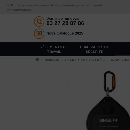
Aller au contenu
EPI
,
chaussures de sécurité
et
vêtements professionnels
personnalisés
Demander un devis
03 27 28 87 86
Notre Catalogue
2025
VÊTEMENTS DE
CHAUSSURES DE
TRAVAIL
SÉCURITÉ
/
MARQUES
/
SINGER
/
ANTICHUTE À RAPPEL AUTOMATI