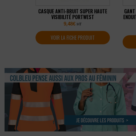
CASQUE ANTI-BRUIT SUPER HAUTE
GANT
VISIBILITÉ PORTWEST
ENDUI
ENDUI
9,48
€
HT
VOIR LA FICHE PRODUIT