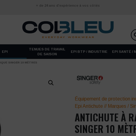
+ de 24 ans d’expérience à vos côtés
TENUES DE TRAVAIL
EPI
EPI BTP / INDUSTRIE
EPI SANTÉ /
DE SAISON
QUE SINGER 10 MÈTRES
Équipement de protection ind
Epi Antichute
//
Marques
/
Si
ANTICHUTE À 
SINGER 10 MÈT