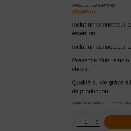
Référence :
ARAWEB100
421,68
€
HT
Inclut un connecteur a
émerillon.
Inclut un connecteur 
Présence d’un témoin d
chocs.
Qualité suivie grâce à 
de production.
Délai de livraison :
5-8 jours - sto
quantité de Antichute à 