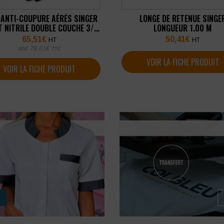
 ANTI-COUPURE AÉRÉS SINGER
LONGE DE RETENUE SINGE
T NITRILE DOUBLE COUCHE 3/4
LONGUEUR 1.00 M
T JAUGE 13 (LOT DE 10 PAIRES)
65,51
€
50,41
€
HT
HT
soit
78,61
€
TTC
VOIR LA FICHE PRODUIT
VOIR LA FICHE PRODUIT