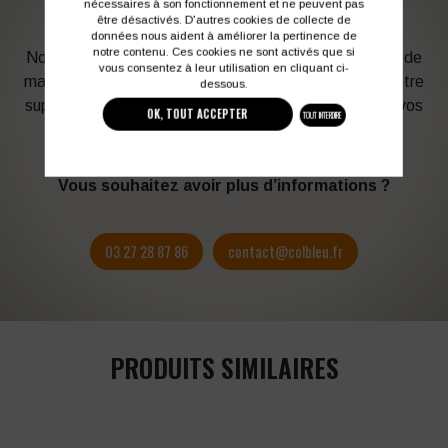
TRAVAIL
nécessaires à son fonctionnement et ne peuvent pas
être désactivés. D'autres cookies de collecte de
données nous aident à améliorer la pertinence de
notre contenu. Ces cookies ne sont activés que si
Notre graphiste connait les produits et les techniques de
vous consentez à leur utilisation en cliquant ci-
marquage. Elle sera à votre service afin d’optimiser votre
dessous.
support en fonction des contraintes techniques et de vos
OK, TOUT ACCEPTER
TOUT INTERDIRE
besoins d’image. Profitez de son expérience !
Vous souhaitez avoir plus d’informations ?
03 27 28 87 86
contact@colbleu.fr
PRODUITS SIMILAIRES