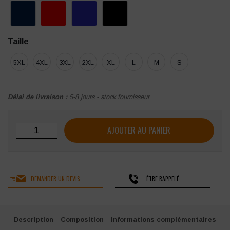
Taille
5XL
4XL
3XL
2XL
XL
L
M
S
Délai de livraison :
5-8 jours - stock fournisseur
quantité de Veste Softshell Printer Airwalk Homme
AJOUTER AU PANIER
DEMANDER UN DEVIS
ÊTRE RAPPELÉ
Description
Composition
Informations complémentaires