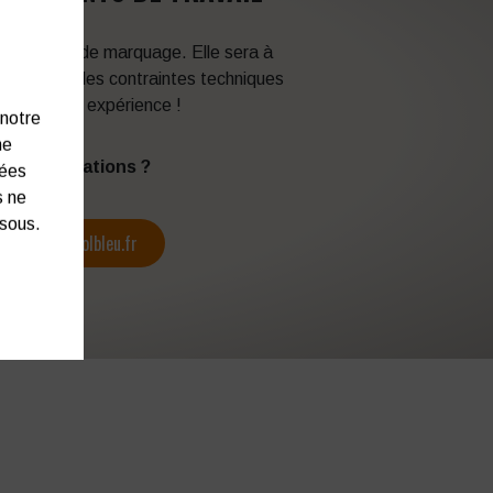
 techniques de marquage. Elle sera à
en fonction des contraintes techniques
itez de son expérience !
 notre
ne
s d’informations ?
nées
s ne
ssous.
contact@colbleu.fr