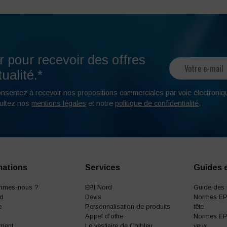
r pour recevoir des offres
ualité.*
onsentez à recevoir nos propositions commerciales par voie électroniq
ultez nos
mentions légales
et notre
politique de confidentialité
.
mations
Services
Guides 
mmes-nous ?
EPI Nord
Guide des 
rd
Devis
Normes EPI
e
Personnalisation de produits
tête
Appel d’offre
Normes EPI
ment
Le vestiaire de Colbleu
yeux