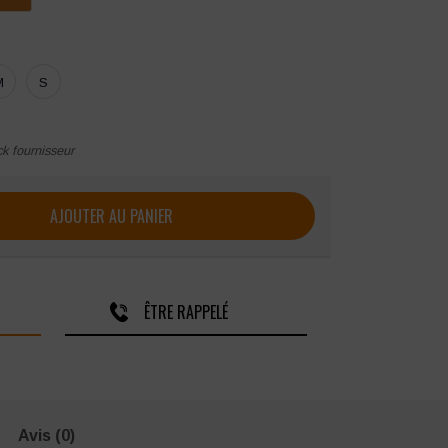
M
S
ck fournisseur
l Molinel Horizon modulable
AJOUTER AU PANIER
ÊTRE RAPPELÉ
Avis (0)