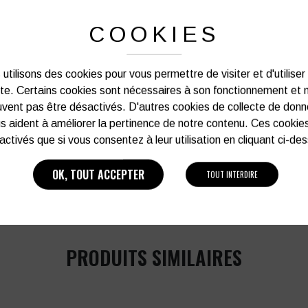
COOKIES
Notre graphiste connait les produits et les
votre service afin d’optimiser votre support 
et de vos besoins d’image. Prof
utilisons des cookies pour vous permettre de visiter et d'utiliser
ite. Certains cookies sont nécessaires à son fonctionnement et 
Vous souhaitez avoir plu
vent pas être désactivés. D'autres cookies de collecte de don
s aident à améliorer la pertinence de notre contenu. Ces cookie
activés que si vous consentez à leur utilisation en cliquant ci-de
03 27 28 87 86
OK, TOUT ACCEPTER
TOUT INTERDIRE
PRODUITS SIMILAIRES