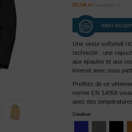
82,19
€
HT
soit
98,63
€
TTC
RENDEZ VOS ÉQUI
Une veste softshell H
technicité : une capuc
aux épaules et aux cou
inversé avec sous patt
Profitez de ce vêteme
norme EN 14058 vous p
avec des températures
Couleur