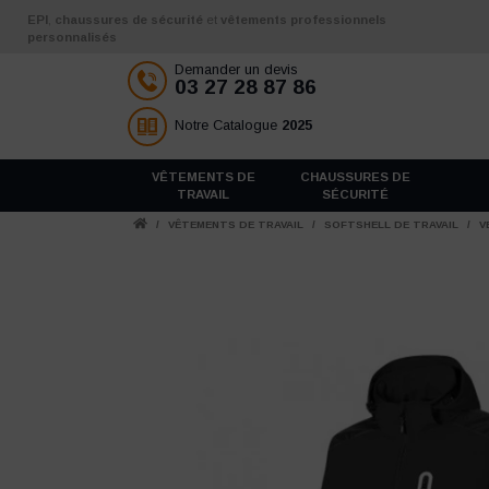
Aller au contenu
EPI
,
chaussures de sécurité
et
vêtements professionnels
personnalisés
Demander un devis
03 27 28 87 86
Notre Catalogue
2025
VÊTEMENTS DE
CHAUSSURES DE
TRAVAIL
SÉCURITÉ
/
VÊTEMENTS DE TRAVAIL
/
SOFTSHELL DE TRAVAIL
/
V