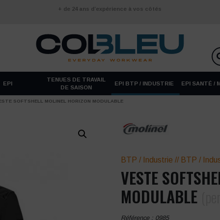
+ de 24 ans d’expérience à vos côtés
TENUES DE TRAVAIL
EPI
EPI BTP / INDUSTRIE
EPI SANTÉ /
DE SAISON
ESTE SOFTSHELL MOLINEL HORIZON MODULABLE
BTP / Industrie
//
BTP / Indus
VESTE SOFTSHE
MODULABLE
(pe
Référence :
0985