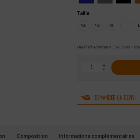
Taille
3XL
2XL
XL
L
Délai de livraison :
5-8 jours - sto
quantité de Veste softshel
DEMANDER UN DEVIS
ion
Composition
Informations complémentaires