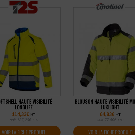
FTSHELL HAUTE VISIBILITÉ
BLOUSON HAUTE VISIBILITÉ MO
LONGLIFE
LUKLIGHT
114,33
€
64,83
€
HT
HT
soit
137,20
€
soit
77,80
€
TTC
TTC
VOIR LA FICHE PRODUIT
VOIR LA FICHE PRODUIT