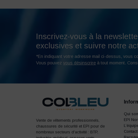
Inscrivez-vous à la newslette
exclusives et suivre notre act
*En indiquant votre adresse mail ci-dessus, vous c
Vous pouvez
vous désinscrire
à tout moment. Cons
Infor
Qui so
EPI No
Vente de vêtements professionnels,
L’équip
chaussures de sécurité et EPI pour de
Contact
nombreux secteurs d'activité : BTP,
Recrute
industrie, médical, espaces verts,