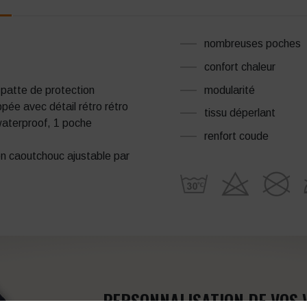
nombreuses poches
confort chaleur
modularité
 patte de protection
pée avec détail rétro rétro
tissu déperlant
 waterproof, 1 poche
renfort coude
n caoutchouc ajustable par
PERSONNALISATION DE VOS 