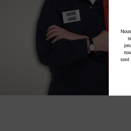
Nous 
s
peu
nou
sont 