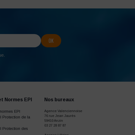
ue.
et Normes EPI
Nos bureaux
normes EPI
Agence Valenciennoise
76 rue Jean Jaurès
 Protection de la
59410 Anzin
03 27 28 87 87
 Protection des
Agence Lilloise