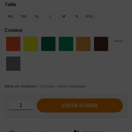
Taille
4XL
3XL
XL
L
M
S
XXL
Couleur
Marl Grey
Délai de livraison :
5-8 jours - stock fournisseur
quantité de Veste softshell homme Kariban
AJOUTER AU PANIER