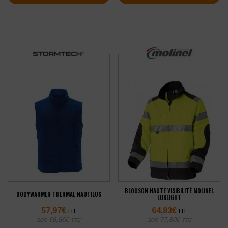
BLOUSON HAUTE VISIBILITÉ MOLINEL
BODYWARMER THERMAL NAUTILUS
LUKLIGHT
57,97
€
64,83
€
HT
HT
soit
69,56
€
soit
77,80
€
TTC
TTC