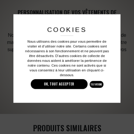
PERSONNALISATION DE VOS VÊTEMENTS DE
TRAVAIL
COOKIES
Notre graphiste connait les produits et les techniques de
Nous utilisons des cookies pour vous permettre de
marquage. Elle sera à votre service afin d’optimiser votre
visiter et d'utiliser notre site. Certains cookies sont
support en fonction des contraintes techniques et de vos
nécessaires à son fonctionnement et ne peuvent pas
être désactivés. D'autres cookies de collecte de
besoins d’image. Profitez de son expérience !
données nous aident à améliorer la pertinence de
notre contenu. Ces cookies ne sont activés que si
vous consentez à leur utilisation en cliquant ci-
Vous souhaitez avoir plus d’informations ?
dessous.
OK, TOUT ACCEPTER
TOUT INTERDIRE
03 27 28 87 86
contact@colbleu.fr
PRODUITS SIMILAIRES