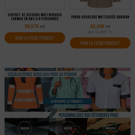
COFFRET DE SECOURS MULTIRISQUES
PARKA DOUBLURE MATELASSÉE KARIBAN
FARMOR EN ABS 6/8 PERSONNES
98,57
€
43,30
€
HT
HT
soit
51,96
€
TTC
VOIR LA FICHE PRODUIT
VOIR LA FICHE PRODUIT