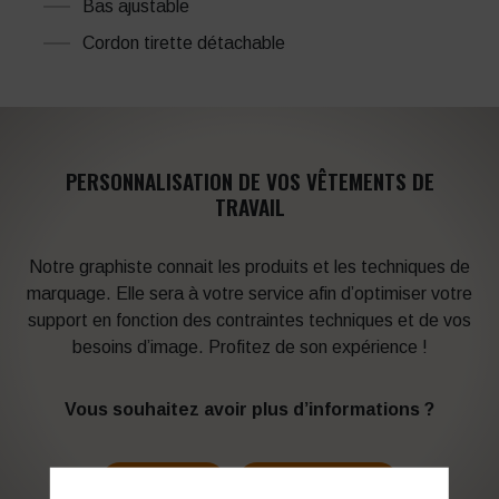
Bas ajustable
Cordon tirette détachable
PERSONNALISATION DE VOS VÊTEMENTS DE
TRAVAIL
Notre graphiste connait les produits et les techniques de
marquage. Elle sera à votre service afin d’optimiser votre
support en fonction des contraintes techniques et de vos
besoins d’image. Profitez de son expérience !
Vous souhaitez avoir plus d’informations ?
03 27 28 87 86
contact@colbleu.fr