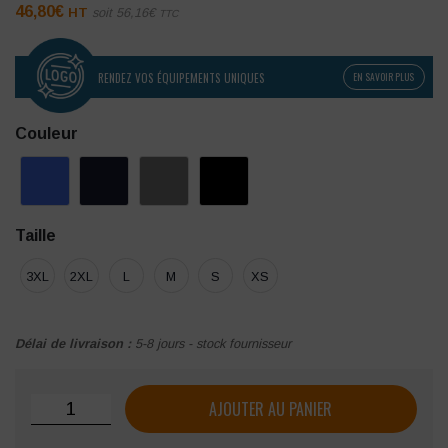
46,80
€
HT
soit
56,16
€
TTC
RENDEZ VOS ÉQUIPEMENTS UNIQUES
EN SAVOIR PLUS
Couleur
Taille
3XL
2XL
L
M
S
XS
Délai de livraison :
5-8 jours - stock fournisseur
quantité de Veste Softshell HEROCK Julius
AJOUTER AU PANIER