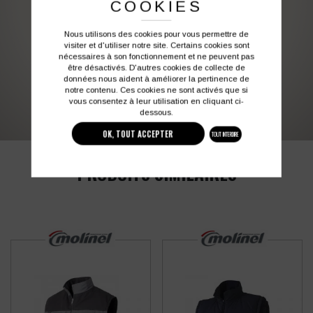
COOKIES
besoins d’image. Profitez de son expérience !
Nous utilisons des cookies pour vous permettre de
Vous souhaitez avoir plus d’informations ?
visiter et d'utiliser notre site. Certains cookies sont
nécessaires à son fonctionnement et ne peuvent pas
être désactivés. D'autres cookies de collecte de
données nous aident à améliorer la pertinence de
03 27 28 87 86
contact@colbleu.fr
notre contenu. Ces cookies ne sont activés que si
vous consentez à leur utilisation en cliquant ci-
dessous.
OK, TOUT ACCEPTER
TOUT INTERDIRE
PRODUITS SIMILAIRES