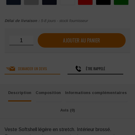
Délai de livraison :
5-8 jours - stock fournisseur
quantité de Veste PRINTER KARTING LADY
AJOUTER AU PANIER
DEMANDER UN DEVIS
ÊTRE RAPPELÉ
Description
Composition
Informations complémentaires
Avis (0)
Veste Softshell légère en stretch. Intérieur brossé.