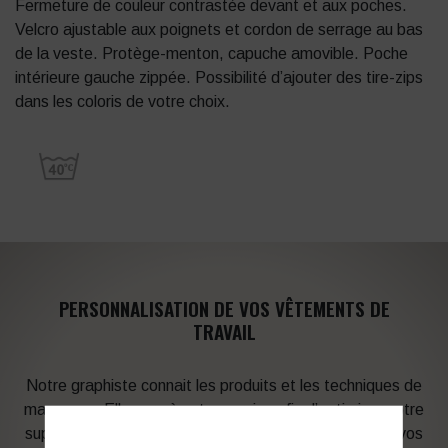
Fermeture de couleur contrastée devant et aux poches.
Velcro ajustable aux poignets et cordon de serrage au bas
de la veste. Protège-menton, capuche amovible. Poche
intérieure gauche zippée. Possibilité d’ajouter des tire-zips
dans les coloris de votre choix.
PERSONNALISATION DE VOS VÊTEMENTS DE
TRAVAIL
Notre graphiste connait les produits et les techniques de
marquage. Elle sera à votre service afin d’optimiser votre
support en fonction des contraintes techniques et de vos