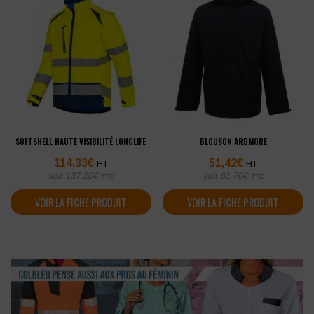
SOFTSHELL HAUTE VISIBILITÉ LONGLIFE
BLOUSON ARDMORE
114,33
€
51,42
€
HT
HT
soit
137,20
€
soit
61,70
€
TTC
TTC
VOIR LA FICHE PRODUIT
VOIR LA FICHE PRODUIT