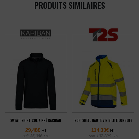
PRODUITS SIMILAIRES
SWEAT-SHIRT COL ZIPPÉ KARIBAN
SOFTSHELL HAUTE VISIBILITÉ LONGLIFE
29,48
€
114,33
€
HT
HT
soit
35,38
€
soit
137,20
€
TTC
TTC