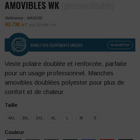
AMOVIBLES WK
(personnalisable)
Référence :
WK9105
43,73
€
HT
soit
52,48
€
TTC
RENDEZ VOS ÉQUIPEMENTS UNIQUES
EN SAVOIR PLUS
Veste polaire doublée et renforcée, parfaite
pour un usage professionnel. Manches
amovibles doublées polyester pour plus de
confort et de chaleur.
Taille
4XL
3XL
2XL
XL
L
M
S
Couleur