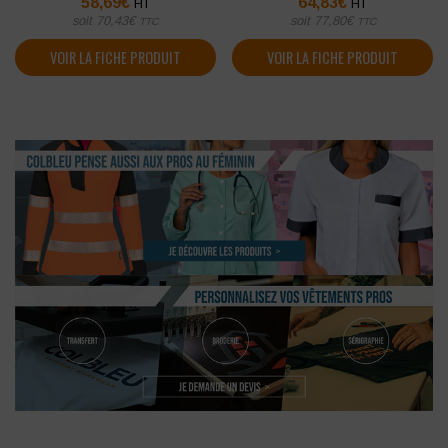
58,69
€
64,83
€
HT
HT
soit
70,43
€
soit
77,80
€
TTC
TTC
VOIR LA FICHE PRODUIT
VOIR LA FICHE PRODUIT