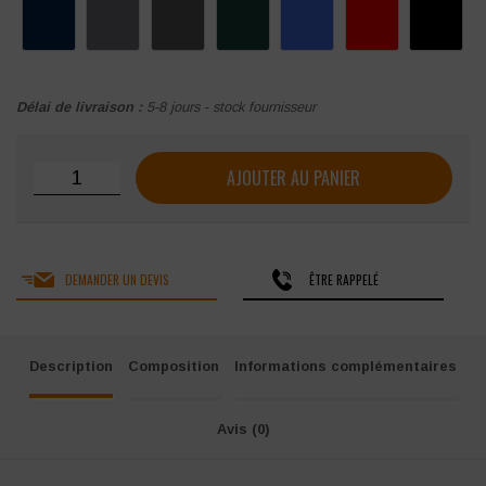
Délai de livraison :
5-8 jours - stock fournisseur
quantité de Veste polaire manches amovibles WK
AJOUTER AU PANIER
DEMANDER UN DEVIS
ÊTRE RAPPELÉ
Description
Composition
Informations complémentaires
Avis (0)