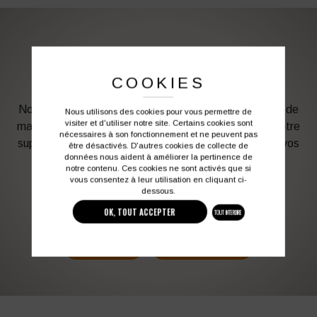
PERSONNALISATION DE VOS VÊTEMENTS DE
TRAVAIL
COOKIES
Notre graphiste connait les produits et les techniques de
Nous utilisons des cookies pour vous permettre de
visiter et d'utiliser notre site. Certains cookies sont
marquage. Elle sera à votre service afin d’optimiser votre
nécessaires à son fonctionnement et ne peuvent pas
support en fonction des contraintes techniques et de vos
être désactivés. D'autres cookies de collecte de
données nous aident à améliorer la pertinence de
besoins d’image. Profitez de son expérience !
notre contenu. Ces cookies ne sont activés que si
vous consentez à leur utilisation en cliquant ci-
dessous.
Vous souhaitez avoir plus d’informations ?
OK, TOUT ACCEPTER
TOUT INTERDIRE
03 27 28 87 86
contact@colbleu.fr