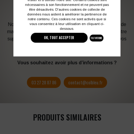
PERSONNALISATION DE VOS VÊTEMENTS DE
nécessaires à son fonctionnement et ne peuvent pas
TRAVAIL
être désactivés. D'autres cookies de collecte de
données nous aident à améliorer la pertinence de
notre contenu. Ces cookies ne sont activés que si
Notre graphiste connait les produits et les techniques de
vous consentez à leur utilisation en cliquant ci-
dessous.
marquage. Elle sera à votre service afin d’optimiser votre
OK, TOUT ACCEPTER
support en fonction des contraintes techniques et de vos
TOUT INTERDIRE
besoins d’image. Profitez de son expérience !
Vous souhaitez avoir plus d’informations ?
03 27 28 87 86
contact@colbleu.fr
PRODUITS SIMILAIRES