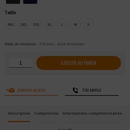
Taille
4XL
3XL
2XL
XL
L
M
S
Délai de livraison :
5-8 jours - stock fournisseur
quantité de Veste industrie Molinel Invict 5S+
AJOUTER AU PANIER
DEMANDER UN DEVIS
ÊTRE RAPPELÉ
Description
Composition
Informations complémentaires