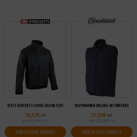
VESTE RENFORTS COUDE FACOM FLEXI
BODYWARMER MOLINEL INTEMPÉRIES
76,12
€
27,50
€
HT
HT
soit
91,34
€
soit
33,00
€
TTC
TTC
VOIR LA FICHE PRODUIT
VOIR LA FICHE PRODUIT