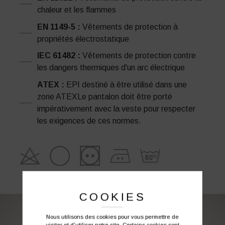
chaleur et les flammes
EN 1149-5 :
Vêtements de protection à
propriétés électrostatique
IEC 61482 :
Vêtements de protection contre
les dangers thermiques d'un arc électrique
ATEX :
EPI destiné à être utilisé dans une
zone ATEXLe pantalon doit être porté
impérativement avec la veste pour respecter
les exigences de ces normes.
COOKIES
Nous utilisons des cookies pour vous permettre de
visiter et d'utiliser notre site. Certains cookies sont