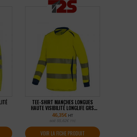
LITÉ
TEE-SHIRT MANCHES LONGUES
HAUTE VISIBILITÉ LONGLIFE GRS
MARTYN
46,35
€
HT
soit
55,62
€
TTC
VOIR LA FICHE PRODUIT