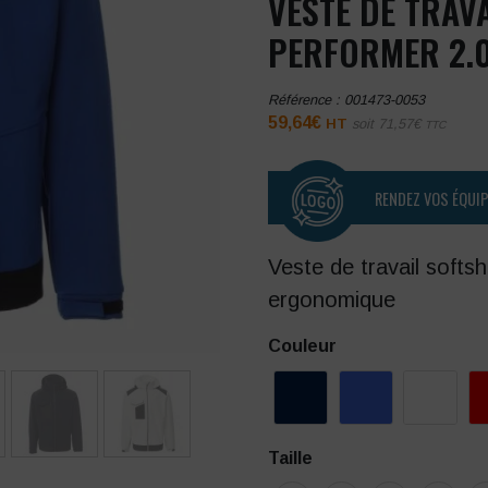
VESTE DE TRAV
PERFORMER 2.
Référence :
001473-0053
59,64
€
HT
soit
71,57
€
TTC
RENDEZ VOS ÉQUI
Veste de travail soft
ergonomique
Couleur
Taille