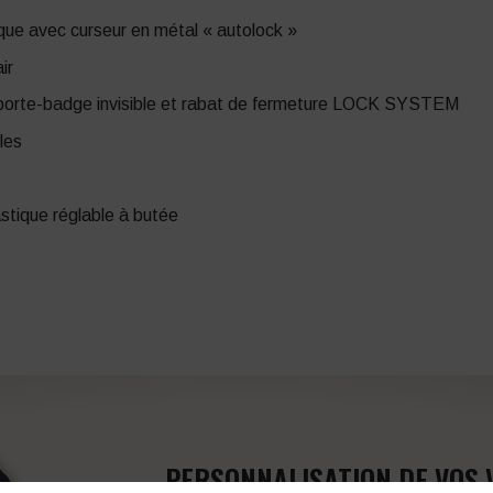
que avec curseur en métal « autolock »
ir
c porte-badge invisible et rabat de fermeture LOCK SYSTEM
les
stique réglable à butée
PERSONNALISATION DE VOS 