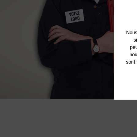
Nous 
s
peu
nou
sont 