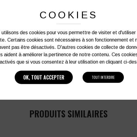
COOKIES
Notre graphiste connait les produits et les
votre service afin d’optimiser votre support 
et de vos besoins d’image. Prof
utilisons des cookies pour vous permettre de visiter et d'utiliser
ite. Certains cookies sont nécessaires à son fonctionnement et 
Vous souhaitez avoir plu
vent pas être désactivés. D'autres cookies de collecte de don
s aident à améliorer la pertinence de notre contenu. Ces cookie
activés que si vous consentez à leur utilisation en cliquant ci-de
03 27 28 87 86
OK, TOUT ACCEPTER
TOUT INTERDIRE
PRODUITS SIMILAIRES