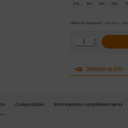
5XL
4XL
3XL
2XL
X
Délai de livraison :
5-8 jours - sto
quantité de Veste de trava
DEMANDER UN DEVIS
ion
Composition
Informations complémentaires