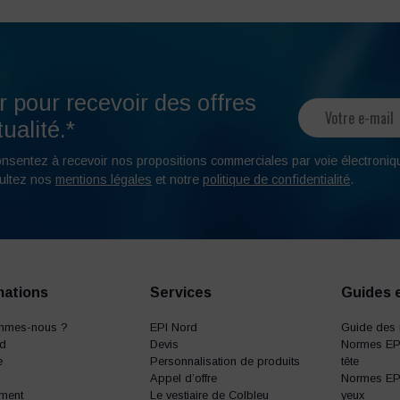
r pour recevoir des offres
ualité.*
onsentez à recevoir nos propositions commerciales par voie électroniq
ultez nos
mentions légales
et notre
politique de confidentialité
.
mations
Services
Guides 
mmes-nous ?
EPI Nord
Guide des 
rd
Devis
Normes EPI
e
Personnalisation de produits
tête
Appel d’offre
Normes EPI
ment
Le vestiaire de Colbleu
yeux