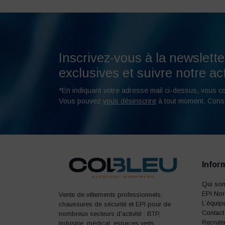
Inscrivez-vous à la newslette
exclusives et suivre notre act
*En indiquant votre adresse mail ci-dessus, vous c
Vous pouvez
vous désinscrire
à tout moment. Cons
Infor
Qui so
EPI No
Vente de vêtements professionnels,
L’équip
chaussures de sécurité et EPI pour de
Contact
nombreux secteurs d'activité : BTP,
Recrute
industrie, médical, espaces verts,