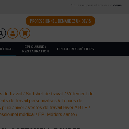
Cliquez ici pour effectuer un
devis
PROFESSIONNEL, DEMANDEZ UN DEVIS
EPI CUISINE /
 MÉDICAL
EPI AUTRES MÉTIERS
RESTAURATION
s de travail
/
Softshell de travail
/
Vêtement de
nts de travail personnalisés
//
Tenues de
pluie / hiver
/
Vestes de travail Hiver
//
BTP /
essionnel médical
/
EPI Métiers santé
/