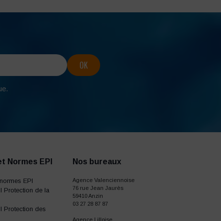
ue.
et Normes EPI
Nos bureaux
normes EPI
Agence Valenciennoise
76 rue Jean Jaurès
 Protection de la
59410 Anzin
03 27 28 87 87
 Protection des
Agence Lilloise