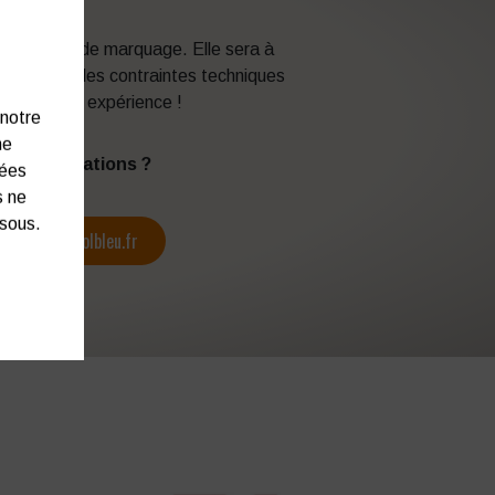
 techniques de marquage. Elle sera à
en fonction des contraintes techniques
itez de son expérience !
 notre
ne
s d’informations ?
nées
s ne
ssous.
contact@colbleu.fr