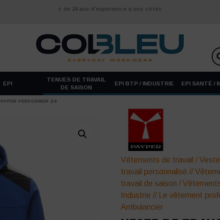
+ de 24 ans d’expérience à vos côtés
TENUES DE TRAVAIL
EPI
EPI BTP / INDUSTRIE
EPI SANTÉ /
DE SAISON
PAYPER PERFORMER 2.0
Vêtements de travail
/
Veste
travail personnalisé
//
Vêteme
travail de saison
/
Vêtements 
Industrie
//
Le vêtement prof
Ambulancier