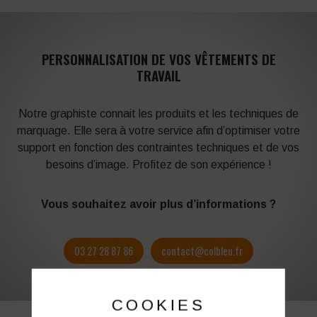
PERSONNALISATION DE VOS VÊTEMENTS DE
TRAVAIL
Notre graphiste connait les produits et les techniques de
marquage. Elle sera à votre service afin d’optimiser votre
support en fonction des contraintes techniques et de vos
besoins d’image. Profitez de son expérience !
Vous souhaitez avoir plus d’informations ?
03 27 28 87 86
contact@colbleu.fr
COOKIES