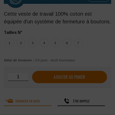
Cette veste de travail 100% coton est
équipée d’un système de fermeture à boutons.
Tailles N°
1
2
3
4
5
6
7
Délai de livraison :
5-8 jours - stock fournisseur
quantité de Veste de travail LMA PLANTOIR
AJOUTER AU PANIER
DEMANDER UN DEVIS
ÊTRE RAPPELÉ