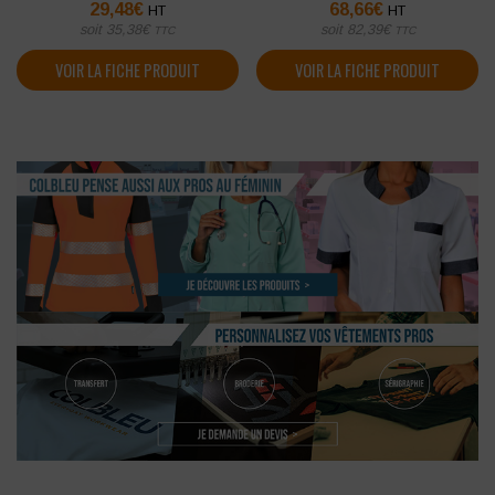
29,48
€
68,66
€
HT
HT
soit
35,38
€
soit
82,39
€
TTC
TTC
VOIR LA FICHE PRODUIT
VOIR LA FICHE PRODUIT