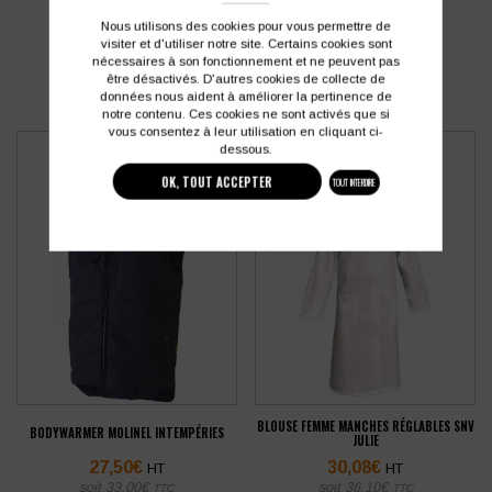
PRODUITS SIMILAIRES
Nous utilisons des cookies pour vous permettre de
visiter et d'utiliser notre site. Certains cookies sont
nécessaires à son fonctionnement et ne peuvent pas
être désactivés. D'autres cookies de collecte de
données nous aident à améliorer la pertinence de
notre contenu. Ces cookies ne sont activés que si
vous consentez à leur utilisation en cliquant ci-
dessous.
OK, TOUT ACCEPTER
TOUT INTERDIRE
BLOUSE FEMME MANCHES RÉGLABLES SNV
BODYWARMER MOLINEL INTEMPÉRIES
JULIE
27,50
€
30,08
€
HT
HT
soit
33,00
€
soit
36,10
€
TTC
TTC