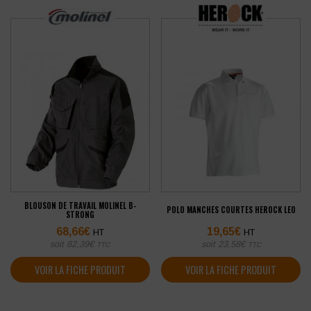
BLOUSON DE TRAVAIL MOLINEL B-
POLO MANCHES COURTES HEROCK LEO
STRONG
68,66
€
19,65
€
HT
HT
soit
82,39
€
soit
23,58
€
TTC
TTC
VOIR LA FICHE PRODUIT
VOIR LA FICHE PRODUIT