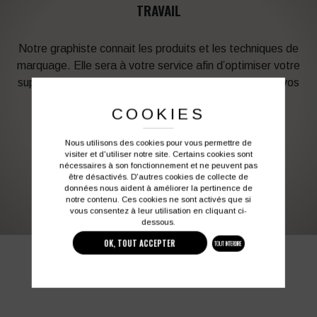
TRAVAIL
Notre graphiste connait les produits et les techniques de
marquage. Elle sera à votre service afin d’optimiser votre
support en fonction des contraintes techniques et de vos
besoins d’image. Profitez de son expérience !
COOKIES
Vous souhaitez avoir plus d’informations ?
Nous utilisons des cookies pour vous permettre de
visiter et d'utiliser notre site. Certains cookies sont
nécessaires à son fonctionnement et ne peuvent pas
être désactivés. D'autres cookies de collecte de
03 27 28 87 86
contact@colbleu.fr
données nous aident à améliorer la pertinence de
notre contenu. Ces cookies ne sont activés que si
vous consentez à leur utilisation en cliquant ci-
dessous.
OK, TOUT ACCEPTER
TOUT INTERDIRE
PRODUITS SIMILAIRES