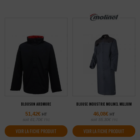
BLOUSON ARDMORE
BLOUSE INDUSTRIE MOLINEL MILLIUM
51,42
€
46,08
€
HT
HT
soit
61,70
€
soit
55,30
€
TTC
TTC
VOIR LA FICHE PRODUIT
VOIR LA FICHE PRODUIT