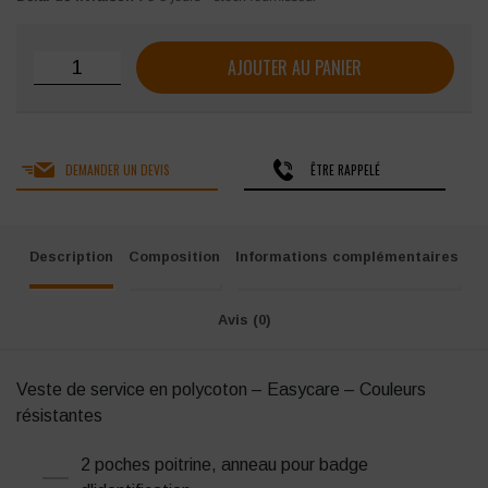
quantité de VESTE DE SERVICE PRIO CONTRASTEE
AJOUTER AU PANIER
DEMANDER UN DEVIS
ÊTRE RAPPELÉ
Description
Composition
Informations complémentaires
Avis (0)
Veste de service en polycoton – Easycare – Couleurs
résistantes
2 poches poitrine, anneau pour badge