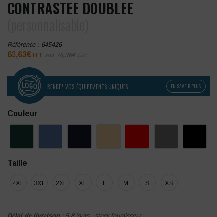
CONTRASTEE DOUBLEE
(personnalisable)
Référence :
645426
63,63
€
HT
soit
76,36
€
TTC
RENDEZ VOS ÉQUIPEMENTS UNIQUES
EN SAVOIR PLUS
Couleur
Taille
4XL
3XL
2XL
XL
L
M
S
XS
Délai de livraison :
5-8 jours - stock fournisseur