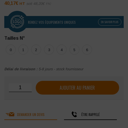
40,17
€
HT
soit
48,20
€
TTC
RENDEZ VOS ÉQUIPEMENTS UNIQUES
EN SAVOIR PLUS
Tailles N°
0
1
2
3
4
5
6
Délai de livraison :
5-8 jours - stock fournisseur
quantité de Veste de cuisine SNV SCOOT
AJOUTER AU PANIER
DEMANDER UN DEVIS
ÊTRE RAPPELÉ