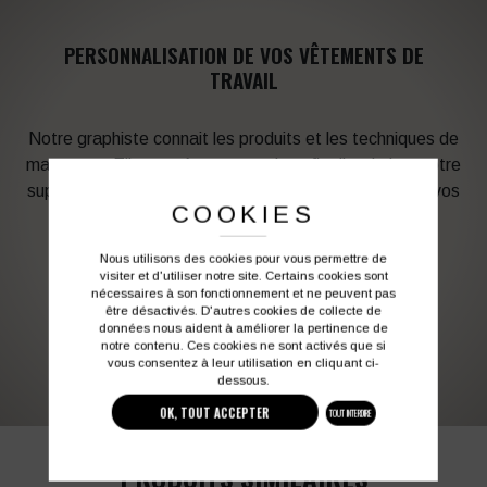
PERSONNALISATION DE VOS VÊTEMENTS DE
TRAVAIL
Notre graphiste connait les produits et les techniques de
marquage. Elle sera à votre service afin d’optimiser votre
support en fonction des contraintes techniques et de vos
COOKIES
besoins d’image. Profitez de son expérience !
Nous utilisons des cookies pour vous permettre de
Vous souhaitez avoir plus d’informations ?
visiter et d'utiliser notre site. Certains cookies sont
nécessaires à son fonctionnement et ne peuvent pas
être désactivés. D'autres cookies de collecte de
données nous aident à améliorer la pertinence de
03 27 28 87 86
contact@colbleu.fr
notre contenu. Ces cookies ne sont activés que si
vous consentez à leur utilisation en cliquant ci-
dessous.
OK, TOUT ACCEPTER
TOUT INTERDIRE
PRODUITS SIMILAIRES