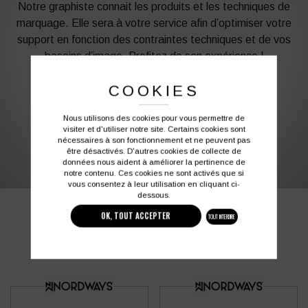
Notre graphiste connait les produits et les techniques de
marquage. Elle sera à votre service afin d’optimiser votre
support en fonction des contraintes techniques et de vos
besoins d’image. Profitez de son expérience !
COOKIES
Vous souhaitez avoir plus d’informations ?
Nous utilisons des cookies pour vous permettre de
visiter et d'utiliser notre site. Certains cookies sont
03 27 28 87 86
contact@colbleu.fr
nécessaires à son fonctionnement et ne peuvent pas
être désactivés. D'autres cookies de collecte de
données nous aident à améliorer la pertinence de
notre contenu. Ces cookies ne sont activés que si
vous consentez à leur utilisation en cliquant ci-
dessous.
PRODUITS SIMILAIRES
OK, TOUT ACCEPTER
TOUT INTERDIRE