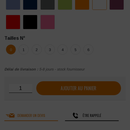
Tailles N°
0
1
2
3
4
5
6
Délai de livraison :
5-8 jours - stock fournisseur
quantité de Veste de cuisine SNV Cookie
AJOUTER AU PANIER
DEMANDER UN DEVIS
ÊTRE RAPPELÉ