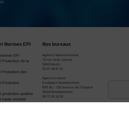
ue.
et Normes EPI
Nos bureaux
normes EPI
Agence Valenciennoise
76 rue Jean Jaurès
 Protection de la
59410 Anzin
03 27 28 87 87
 Protection des
Agence Lilloise
 Protection
EcoSpace Wambrechies
BAT A1 – 150 avenue de l’Espace
59118 Wambrechies
protection auditive
09 72 38 14 29
haute-visibilité
gants de travail
I chaussures de
ailles
tissus