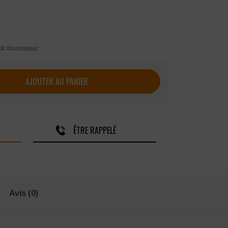
ck fournisseur
sine SNV COOKIE Manches longues
AJOUTER AU PANIER
ÊTRE RAPPELÉ
Avis (0)