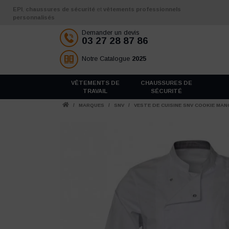
Aller au contenu
EPI
,
chaussures de sécurité
et
vêtements professionnels
personnalisés
Demander un devis
03 27 28 87 86
Notre Catalogue
2025
VÊTEMENTS DE
CHAUSSURES DE
TRAVAIL
SÉCURITÉ
/
MARQUES
/
SNV
/
VESTE DE CUISINE SNV COOKIE MA