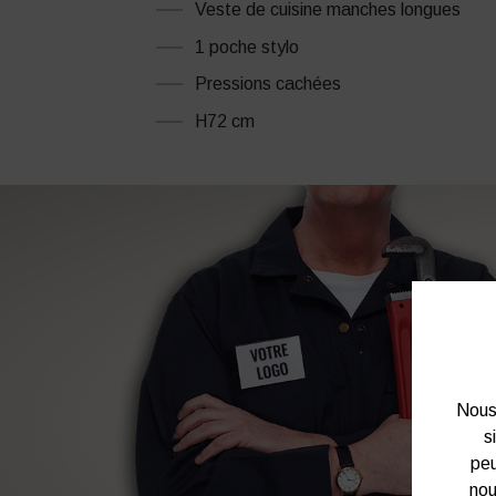
Veste de cuisine manches longues
1 poche stylo
Pressions cachées
H72 cm
Nous 
s
peu
nou