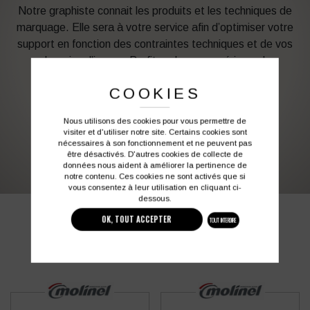
Notre graphiste connait les produits et les techniques de
marquage. Elle sera à votre service afin d’optimiser votre
support en fonction des contraintes techniques et de vos
besoins d’image. Profitez de son expérience !
COOKIES
Vous souhaitez avoir plus d’informations ?
Nous utilisons des cookies pour vous permettre de
visiter et d'utiliser notre site. Certains cookies sont
03 27 28 87 86
contact@colbleu.fr
nécessaires à son fonctionnement et ne peuvent pas
être désactivés. D'autres cookies de collecte de
données nous aident à améliorer la pertinence de
notre contenu. Ces cookies ne sont activés que si
vous consentez à leur utilisation en cliquant ci-
dessous.
PRODUITS SIMILAIRES
OK, TOUT ACCEPTER
TOUT INTERDIRE