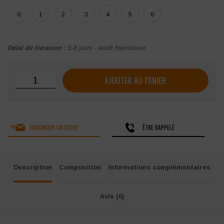
0
1
2
3
4
5
6
Délai de livraison :
5-8 jours - stock fournisseur
quantité de Veste de cuisine MOLINEL Néospirit Homme m
AJOUTER AU PANIER
DEMANDER UN DEVIS
ÊTRE RAPPELÉ
Description
Composition
Informations complémentaires
Avis (0)