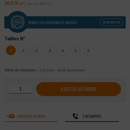
26,57
€
HT
soit
31,88
€
TTC
RENDEZ VOS ÉQUIPEMENTS UNIQUES
EN SAVOIR PLUS
Tailles N°
0
1
2
3
4
5
6
Délai de livraison :
5-8 jours - stock fournisseur
quantité de Veste de cuisine femme SNV Sabine
AJOUTER AU PANIER
DEMANDER UN DEVIS
ÊTRE RAPPELÉ