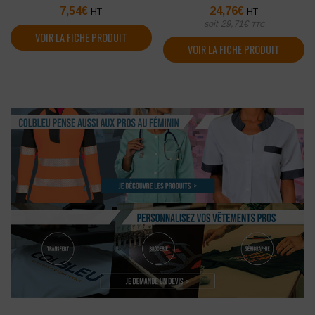
7,54
€
24,76
€
HT
HT
soit
29,71
€
TTC
VOIR LA FICHE PRODUIT
VOIR LA FICHE PRODUIT