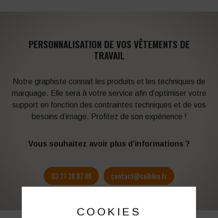
PERSONNALISATION DE VOS VÊTEMENTS DE
TRAVAIL
Notre graphiste connait les produits et les techniques de
marquage. Elle sera à votre service afin d’optimiser votre
support en fonction des contraintes techniques et de vos
besoins d’image. Profitez de son expérience !
Vous souhaitez avoir plus d’informations ?
03 27 28 87 86
contact@colbleu.fr
COOKIES