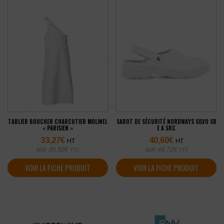
TABLIER BOUCHER CHARCUTIER MOLINEL
SABOT DE SÉCURITÉ NORDWAYS SILVO SB
« PARISIEN »
E A SRC
33,27
€
40,60
€
HT
HT
soit
39,92
€
soit
48,72
€
TTC
TTC
VOIR LA FICHE PRODUIT
VOIR LA FICHE PRODUIT