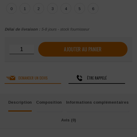
0
1
2
3
4
5
6
Délai de livraison :
5-8 jours - stock fournisseur
quantité de Veste de cuisine MOLINEL Néospirit Femme m
AJOUTER AU PANIER
DEMANDER UN DEVIS
ÊTRE RAPPELÉ
Description
Composition
Informations complémentaires
Avis (0)