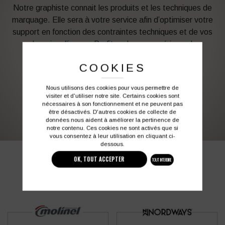
Notre graphiste connait les produits et les techniques de
marquage. Elle sera à votre service afin d’optimiser votre
support en fonction des contraintes techniques et de vos
besoins d’image. Profitez de son expérience !
COOKIES
Vous souhaitez avoir plus d’informations ?
Nous utilisons des cookies pour vous permettre de
visiter et d'utiliser notre site. Certains cookies sont
03 27 28 87 86
contact@colbleu.fr
nécessaires à son fonctionnement et ne peuvent pas
être désactivés. D'autres cookies de collecte de
données nous aident à améliorer la pertinence de
notre contenu. Ces cookies ne sont activés que si
vous consentez à leur utilisation en cliquant ci-
dessous.
PRODUITS SIMILAIRES
OK, TOUT ACCEPTER
TOUT INTERDIRE