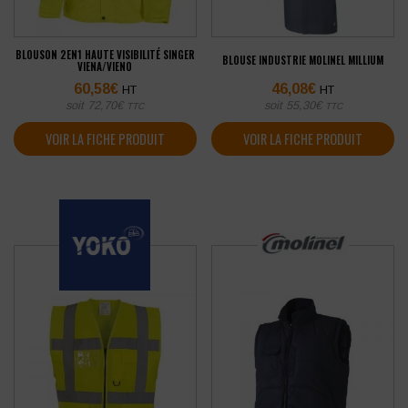
BLOUSON 2EN1 HAUTE VISIBILITÉ SINGER
BLOUSE INDUSTRIE MOLINEL MILLIUM
VIENA/VIENO
60,58
€
46,08
€
HT
HT
soit
72,70
€
soit
55,30
€
TTC
TTC
VOIR LA FICHE PRODUIT
VOIR LA FICHE PRODUIT