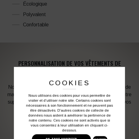
Écologique
Polyvalent
Confortable
PERSONNALISATION DE VOS VÊTEMENTS DE
TRAVAIL
COOKIES
Notre graphiste connait les produits et les techniques de
marquage. Elle sera à votre service afin d’optimiser votre
Nous utilisons des cookies pour vous permettre de
visiter et d'utiliser notre site. Certains cookies sont
support en fonction des contraintes techniques et de vos
nécessaires à son fonctionnement et ne peuvent pas
besoins d’image. Profitez de son expérience !
être désactivés. D'autres cookies de collecte de
données nous aident à améliorer la pertinence de
notre contenu. Ces cookies ne sont activés que si
vous consentez à leur utilisation en cliquant ci-
Vous souhaitez avoir plus d’informations ?
dessous.