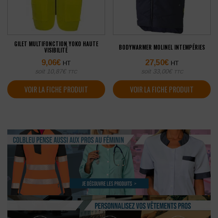
GILET MULTIFONCTION YOKO HAUTE
BODYWARMER MOLINEL INTEMPÉRIES
VISIBILITÉ
9,06
€
27,50
€
HT
HT
soit
10,87
€
soit
33,00
€
TTC
TTC
VOIR LA FICHE PRODUIT
VOIR LA FICHE PRODUIT