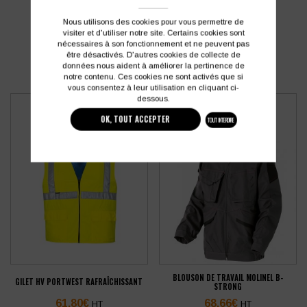
PRODUITS SIMILAIRES
Nous utilisons des cookies pour vous permettre de
visiter et d'utiliser notre site. Certains cookies sont
nécessaires à son fonctionnement et ne peuvent pas
être désactivés. D'autres cookies de collecte de
données nous aident à améliorer la pertinence de
notre contenu. Ces cookies ne sont activés que si
vous consentez à leur utilisation en cliquant ci-
dessous.
OK, TOUT ACCEPTER
TOUT INTERDIRE
BLOUSON DE TRAVAIL MOLINEL B-
GILET HV PORTWEST RAFRAÎCHISSANT
STRONG
61,80
€
68,66
€
HT
HT