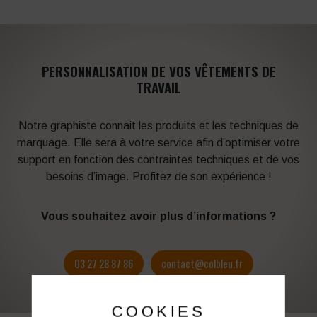
PERSONNALISATION DE VOS VÊTEMENTS DE
TRAVAIL
Notre graphiste connait les produits et les techniques de
marquage. Elle sera à votre service afin d’optimiser votre
support en fonction des contraintes techniques et de vos
besoins d’image. Profitez de son expérience !
Vous souhaitez avoir plus d’informations ?
03 27 28 87 86
contact@colbleu.fr
COOKIES