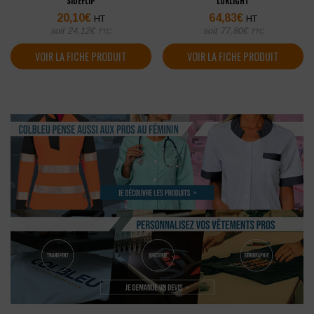
SIDEFLIP
LUKLIGHT
20,10
€
64,83
€
HT
HT
soit
24,12
€
soit
77,80
€
TTC
TTC
VOIR LA FICHE PRODUIT
VOIR LA FICHE PRODUIT