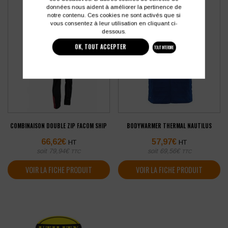
données nous aident à améliorer la pertinence de
notre contenu. Ces cookies ne sont activés que si
vous consentez à leur utilisation en cliquant ci-
dessous.
OK, TOUT ACCEPTER
TOUT INTERDIRE
COMBINAISON DOUBLE ZIP FACOM SHIP
BODYWARMER THERMAL NAUTILUS
66,62
€
57,97
€
HT
HT
soit
79,94
€
soit
69,56
€
TTC
TTC
VOIR LA FICHE PRODUIT
VOIR LA FICHE PRODUIT