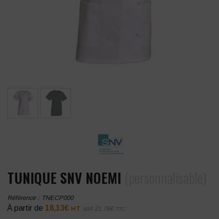
TUNIQUE SNV NOEMI
(personnalisable)
Référence :
TNECP000
À partir de
18,13
€
HT
soit
21,76
€
TTC