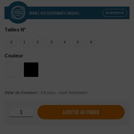
RENDEZ VOS ÉQUIPEMENTS UNIQUES
EN SAVOIR PLUS
Tailles N°
0
1
2
3
4
5
6
Couleur
Délai de livraison :
5-8 jours - stock fournisseur
quantité de Tunique SNV Noemi
AJOUTER AU PANIER