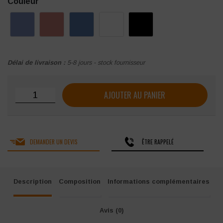
Couleur
Délai de livraison :
5-8 jours - stock fournisseur
quantité de Tunique médicale femme manches réglables po
AJOUTER AU PANIER
DEMANDER UN DEVIS
ÊTRE RAPPELÉ
Description
Composition
Informations complémentaires
Avis (0)