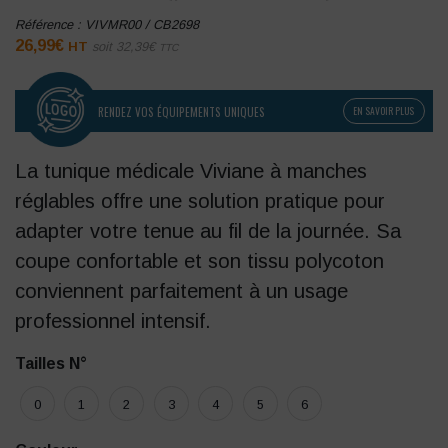
Référence :
VIVMR00 / CB2698
26,99
€
HT
soit
32,39
€
TTC
RENDEZ VOS ÉQUIPEMENTS UNIQUES
EN SAVOIR PLUS
La tunique médicale Viviane à manches
réglables offre une solution pratique pour
adapter votre tenue au fil de la journée. Sa
coupe confortable et son tissu polycoton
conviennent parfaitement à un usage
professionnel intensif.
Tailles N°
0
1
2
3
4
5
6