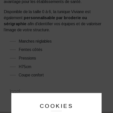
avantage pour les établissements de santé.
Disponible de la taille 0 à 6, la tunique Viviane est
également
personnalisable par broderie ou
sérigraphie
afin d’identifier vos équipes et de valoriser
l’image de votre structure.
Manches réglables
Fentes côtés
Pressions
H75cm
Coupe confort
COOKIES