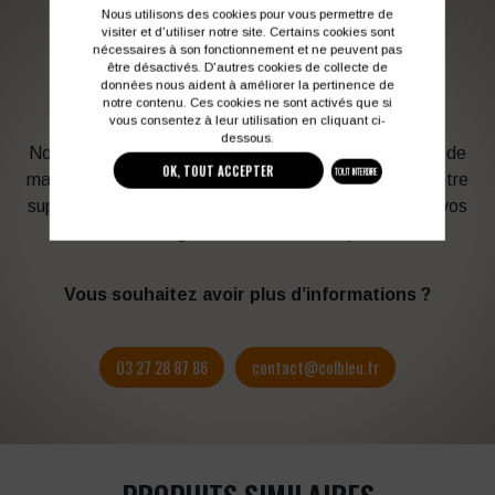
Nous utilisons des cookies pour vous permettre de
visiter et d'utiliser notre site. Certains cookies sont
nécessaires à son fonctionnement et ne peuvent pas
PERSONNALISATION DE VOS VÊTEMENTS DE
être désactivés. D'autres cookies de collecte de
TRAVAIL
données nous aident à améliorer la pertinence de
notre contenu. Ces cookies ne sont activés que si
vous consentez à leur utilisation en cliquant ci-
dessous.
Notre graphiste connait les produits et les techniques de
OK, TOUT ACCEPTER
TOUT INTERDIRE
marquage. Elle sera à votre service afin d’optimiser votre
support en fonction des contraintes techniques et de vos
besoins d’image. Profitez de son expérience !
Vous souhaitez avoir plus d’informations ?
03 27 28 87 86
contact@colbleu.fr