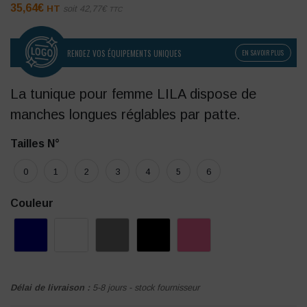
35,64
€
HT
soit
42,77
€
TTC
RENDEZ VOS ÉQUIPEMENTS UNIQUES
EN SAVOIR PLUS
La tunique pour femme LILA dispose de
manches longues réglables par patte.
Tailles N°
0
1
2
3
4
5
6
Couleur
Délai de livraison :
5-8 jours - stock fournisseur