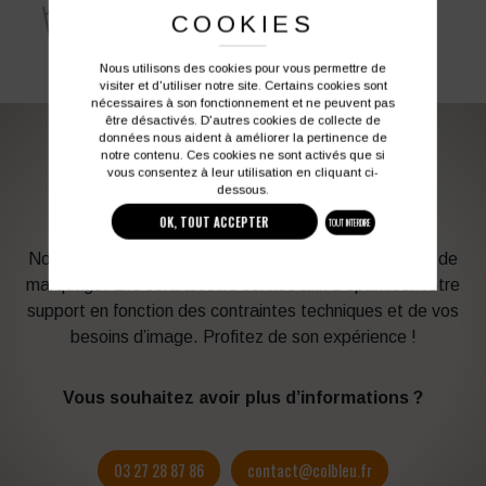
COOKIES
Nous utilisons des cookies pour vous permettre de
visiter et d'utiliser notre site. Certains cookies sont
nécessaires à son fonctionnement et ne peuvent pas
être désactivés. D'autres cookies de collecte de
données nous aident à améliorer la pertinence de
notre contenu. Ces cookies ne sont activés que si
PERSONNALISATION DE VOS VÊTEMENTS DE
vous consentez à leur utilisation en cliquant ci-
dessous.
TRAVAIL
OK, TOUT ACCEPTER
TOUT INTERDIRE
Notre graphiste connait les produits et les techniques de
marquage. Elle sera à votre service afin d’optimiser votre
support en fonction des contraintes techniques et de vos
besoins d’image. Profitez de son expérience !
Vous souhaitez avoir plus d’informations ?
03 27 28 87 86
contact@colbleu.fr