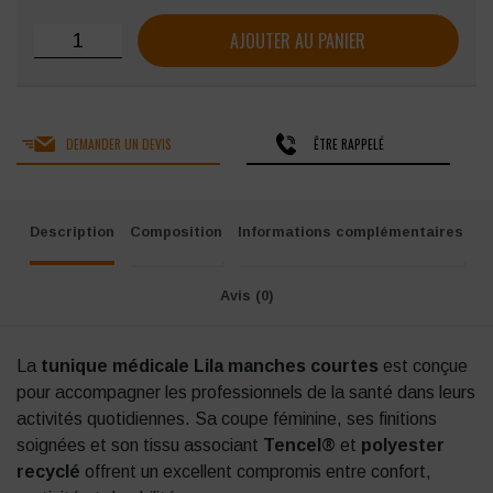
quantité de Tunique pour femme SNV LILA Manches Court
AJOUTER AU PANIER
DEMANDER UN DEVIS
ÊTRE RAPPELÉ
Description
Composition
Informations complémentaires
Avis (0)
La
tunique médicale Lila manches courtes
est conçue
pour accompagner les professionnels de la santé dans leurs
activités quotidiennes. Sa coupe féminine, ses finitions
soignées et son tissu associant
Tencel®
et
polyester
recyclé
offrent un excellent compromis entre confort,