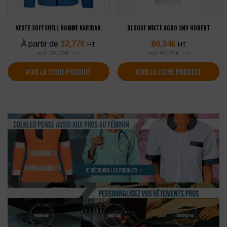
VESTE SOFTSHELL HOMME KARIBAN
BLOUSE MIXTE AGRO SNV HUBERT
À partir de
32,77
€
80,34
€
HT
HT
soit
39,32
€
soit
96,41
€
TTC
TTC
VOIR LA FICHE PRODUIT
VOIR LA FICHE PRODUIT