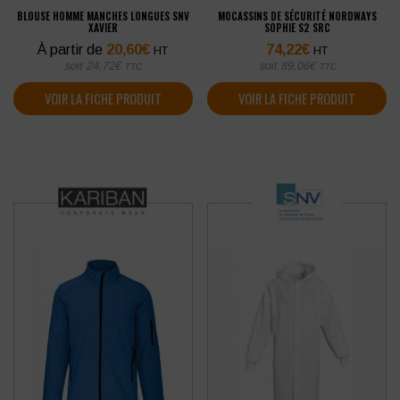
BLOUSE HOMME MANCHES LONGUES SNV
MOCASSINS DE SÉCURITÉ NORDWAYS
XAVIER
SOPHIE S2 SRC
À partir de
20,60
€
74,22
€
HT
HT
soit
24,72
€
soit
89,06
€
TTC
TTC
VOIR LA FICHE PRODUIT
VOIR LA FICHE PRODUIT