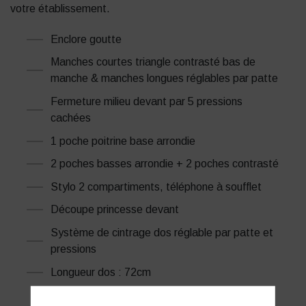
votre établissement.
Enclore goutte
Manches courtes triangle contrasté bas de
manche & manches longues réglables par patte
Fermeture milieu devant par 5 pressions
cachées
1 poche poitrine base arrondie
2 poches basses arrondie + 2 poches contrasté
Stylo 2 compartiments, téléphone à soufflet
Découpe princesse devant
Système de cintrage dos réglable par patte et
pressions
Longueur dos : 72cm