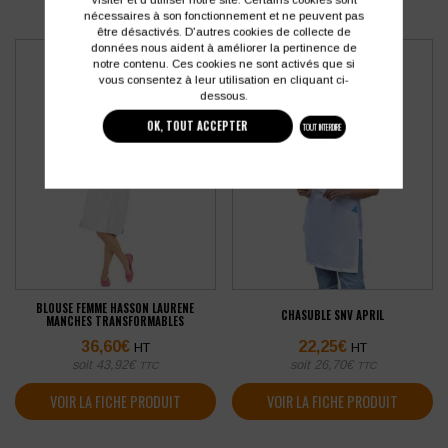
nécessaires à son fonctionnement et ne peuvent pas
être désactivés. D'autres cookies de collecte de
données nous aident à améliorer la pertinence de
notre contenu. Ces cookies ne sont activés que si
vous consentez à leur utilisation en cliquant ci-
dessous.
OK, TOUT ACCEPTER
TOUT INTERDIRE
BLOUSE FEMME HASSON LAURENE
CHASUBLE SNV APRIL
MANCHES TRANSFORMABLES
36,60
€
22,25
€
HT
HT
soit
43,92
€
soit
26,70
€
TTC
TTC
VOIR LA FICHE PRODUIT
VOIR LA FICHE PRODUIT