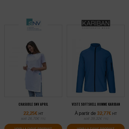
CHASUBLE SNV APRIL
VESTE SOFTSHELL HOMME KARIBAN
22,25
€
À partir de
32,77
€
HT
HT
soit
26,70
€
soit
39,32
€
TTC
TTC