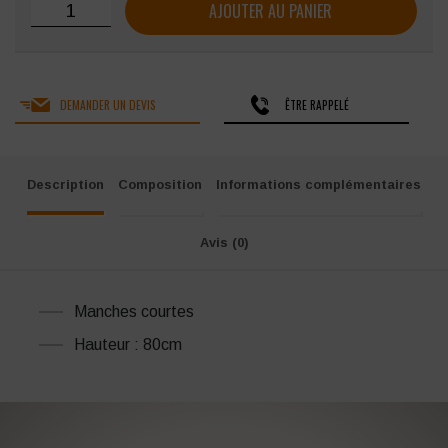
quantité de Tunique homme SNV François manches courte
AJOUTER AU PANIER
DEMANDER UN DEVIS
ÊTRE RAPPELÉ
Description
Composition
Informations complémentaires
Avis (0)
Manches courtes
Hauteur : 80cm