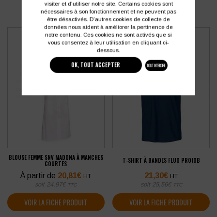
visiter et d'utiliser notre site. Certains cookies sont
nécessaires à son fonctionnement et ne peuvent pas
être désactivés. D'autres cookies de collecte de
données nous aident à améliorer la pertinence de
notre contenu. Ces cookies ne sont activés que si
vous consentez à leur utilisation en cliquant ci-
dessous.
OK, TOUT ACCEPTER
TOUT INTERDIRE
BLOUSE FEMME SNV MADONA À MANCHES
T-SHIRT À BANDES FLUO PROJOB
COURTES
À partir de
20,81
€
21,30
€
HT
HT
soit
24,97
€
soit
25,56
€
TTC
TTC
VOIR LA FICHE PRODUIT
VOIR LA FICHE PRODUIT