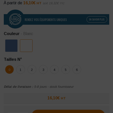
À partir de
16,10
€
HT
soit
19,32
€
TTC
RENDEZ VOS ÉQUIPEMENTS UNIQUES
EN SAVOIR PLUS
Couleur
- Blanc
Tailles N°
0
1
2
3
4
5
6
Délai de livraison :
5-8 jours - stock fournisseur
16,10
€
HT